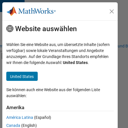
Weiter zum Inhalt
Karriere
bei
Website auswählen
MathWorks
Wählen Sie eine Website aus, um übersetzte Inhalte (sofern
riere – Übersicht
Stellensuche
Niederlassungen
Studierende und B
verfügbar) sowie lokale Veranstaltungen und Angebote
Umschaltung für Off-Canvas-Navigation
anzuzeigen. Auf der Grundlage Ihres Standorts empfehlen
Hauptinhalt
wir Ihnen die folgende Auswahl:
United States
.
FILTER:
Praktika
United States
+
8
Customer Support
Inside Sales
Sie können auch eine Website aus der folgenden Liste
auswählen:
Marketing Services
Business Model Team
Amerika
Derzeit
gibt
Finance and Operations
América Latina
(Español)
es
Human Resources
keine
Canada
(English)