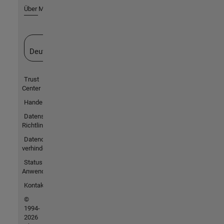
Über MathWorks
Website auswählen
Deutschland
Trust
Center
Handelsmarken
Datenschutz-
Richtlinien
Datendiebstahl
verhindern
Status von
Anwendungen
Kontakt
©
1994-
2026