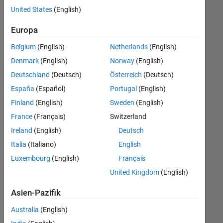
offenen
Legal
United States
(English)
Stellen,
die
Büro- und Verwaltungsdienste
Europa
Ihren
Suchkriterien
Belgium
(English)
Netherlands
(English)
entsprechen.
Denmark
(English)
Norway
(English)
Sie
Deutschland
(Deutsch)
Österreich
(Deutsch)
können
die
España
(Español)
Portugal
(English)
Suchkriterien
Finland
(English)
Sweden
(English)
weiter
France
(Français)
Switzerland
fassen
oder
Ireland
(English)
Deutsch
alle
Italia
(Italiano)
English
Stellenangebote
Luxembourg
(English)
Français
anzeigen
.
Wenn
United Kingdom
(English)
Sie
Asien-Pazifik
noch
immer
Australia
(English)
keine