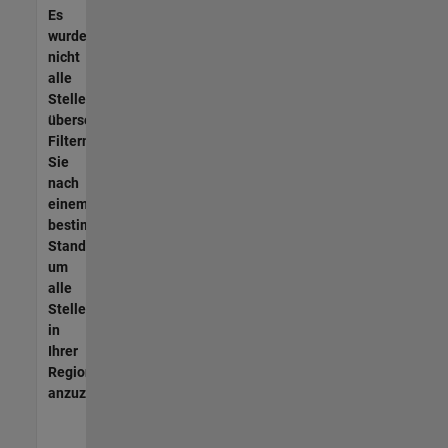
Es
wurden
nicht
alle
Stellen
übersetzt.
Filtern
Sie
nach
einem
bestimmten
Standort,
um
alle
Stellenangebote
in
Ihrer
Region
anzuzeigen.