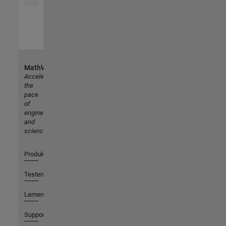
MathWorks
Accelerating
the
pace
of
engineering
and
science
Produkte
Testen oder Kaufen
Lernen
Support