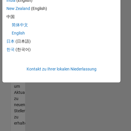
offenen
India
(English)
Stellen
New Zealand
(English)
finden
中国
können,
die
简体中文
Ihren
English
Qualifikationen
日本
(日本語)
entsprechen,
werden
한국
(한국어)
Sie
Mitglied
unseres
Kontakt zu Ihrer lokalen Niederlassung
Talent-
Netzwerks
,
um
Aktualisierungen
zu
neuen
Stellenangeboten
zu
erhalten.