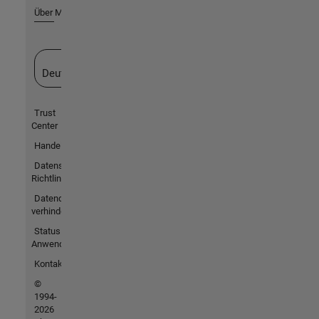
Über MathWorks
Website auswählen
Deutschland
Trust
Center
Handelsmarken
Datenschutz-
Richtlinien
Datendiebstahl
verhindern
Status von
Anwendungen
Kontakt
©
1994-
2026