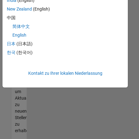
offenen
India
(English)
Stellen
New Zealand
(English)
finden
中国
können,
die
简体中文
Ihren
English
Qualifikationen
日本
(日本語)
entsprechen,
werden
한국
(한국어)
Sie
Mitglied
unseres
Kontakt zu Ihrer lokalen Niederlassung
Talent-
Netzwerks
,
um
Aktualisierungen
zu
neuen
Stellenangeboten
zu
erhalten.