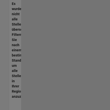
Es
wurden
nicht
alle
Stellen
übersetzt.
Filtern
Sie
nach
einem
bestimmten
Standort,
um
alle
Stellenangebote
in
Ihrer
Region
anzuzeigen.