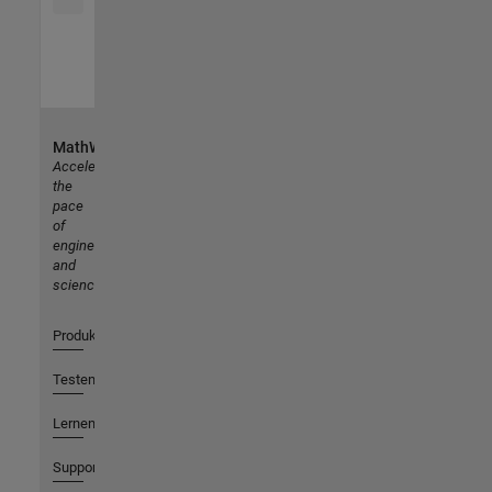
MathWorks
Accelerating
the
pace
of
engineering
and
science
Produkte
Testen oder Kaufen
Lernen
Support