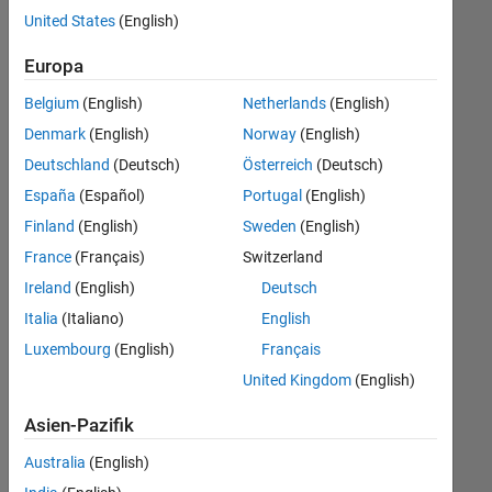
offenen
Human Resources
United States
(English)
Stellen,
die
Legal
Europa
Ihren
Suchkriterien
Belgium
(English)
Netherlands
(English)
entsprechen.
Denmark
(English)
Norway
(English)
Sie
Deutschland
(Deutsch)
Österreich
(Deutsch)
können
die
España
(Español)
Portugal
(English)
Suchkriterien
Finland
(English)
Sweden
(English)
weiter
France
(Français)
Switzerland
fassen
oder
Ireland
(English)
Deutsch
alle
Italia
(Italiano)
English
Stellenangebote
Luxembourg
(English)
Français
anzeigen
.
Wenn
United Kingdom
(English)
Sie
Asien-Pazifik
noch
immer
Australia
(English)
keine