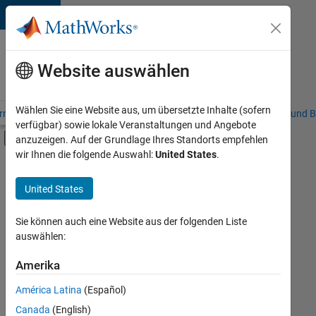
Weiter zum Inhalt
Karriere
bei
Website auswählen
MathWorks
Wählen Sie eine Website aus, um übersetzte Inhalte (sofern
riere – Übersicht
Stellensuche
Niederlassungen
Studierende und B
verfügbar) sowie lokale Veranstaltungen und Angebote
Umschaltung für Off-Canvas-Navigation
anzuzeigen. Auf der Grundlage Ihres Standorts empfehlen
Hauptinhalt
wir Ihnen die folgende Auswahl:
United States
.
FILTER:
Praktika
United States
+
8
Customer Support
Inside Sales
Sie können auch eine Website aus der folgenden Liste
auswählen:
Marketing Communications
Marketing Services
Amerika
Derzeit
gibt
Business Model Team
América Latina
(Español)
es
Finance and Operations
keine
Canada
(English)