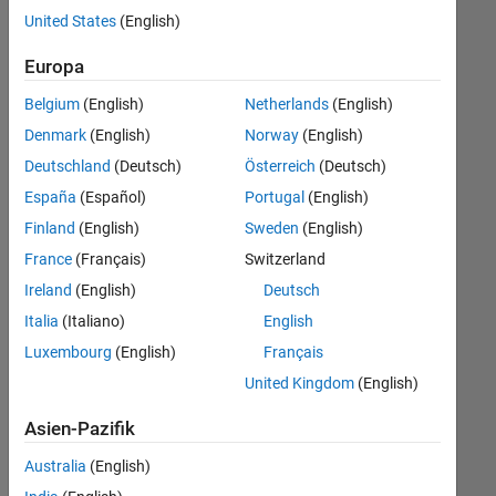
offenen
Human Resources
United States
(English)
Stellen,
die
Büro- und Verwaltungsdienste
Europa
Ihren
Suchkriterien
Belgium
(English)
Netherlands
(English)
entsprechen.
Denmark
(English)
Norway
(English)
Sie
Deutschland
(Deutsch)
Österreich
(Deutsch)
können
die
España
(Español)
Portugal
(English)
Suchkriterien
Finland
(English)
Sweden
(English)
weiter
France
(Français)
Switzerland
fassen
oder
Ireland
(English)
Deutsch
alle
Italia
(Italiano)
English
Stellenangebote
Luxembourg
(English)
Français
anzeigen
.
Wenn
United Kingdom
(English)
Sie
Asien-Pazifik
noch
immer
Australia
(English)
keine