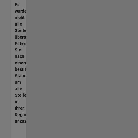
Es
wurden
nicht
alle
Stellen
übersetzt.
Filtern
Sie
nach
einem
bestimmten
Standort,
um
alle
Stellenangebote
in
Ihrer
Region
anzuzeigen.