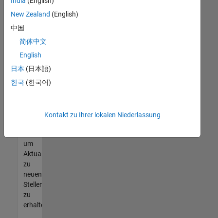
offenen
India
(English)
Stellen
New Zealand
(English)
finden
中国
können,
die
简体中文
Ihren
English
Qualifikationen
日本
(日本語)
entsprechen,
werden
한국
(한국어)
Sie
Mitglied
unseres
Kontakt zu Ihrer lokalen Niederlassung
Talent-
Netzwerks
,
um
Aktualisierungen
zu
neuen
Stellenangeboten
zu
erhalten.