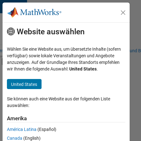
Weiter zum Inhalt
Karriere
bei
Website auswählen
MathWorks
Wählen Sie eine Website aus, um übersetzte Inhalte (sofern
riere – Übersicht
Stellensuche
Niederlassungen
Studierende und B
verfügbar) sowie lokale Veranstaltungen und Angebote
Umschaltung für Off-Canvas-Navigation
anzuzeigen. Auf der Grundlage Ihres Standorts empfehlen
Hauptinhalt
wir Ihnen die folgende Auswahl:
United States
.
FILTER:
Praktika
United States
+
8
Customer Support
Inside Sales
Sie können auch eine Website aus der folgenden Liste
auswählen:
Sales Operations
Marketing Communications
Amerika
Derzeit
gibt
Business Model Team
América Latina
(Español)
es
Finance and Operations
keine
Canada
(English)