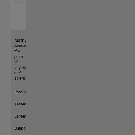
MathWorks
Accelerating
the
pace
of
engineering
and
science
Produkte
Testen oder Kaufen
Lernen
Support