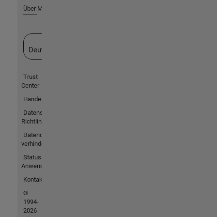
Über MathWorks
Website auswählen
Deutschland
Trust
Center
Handelsmarken
Datenschutz-
Richtlinien
Datendiebstahl
verhindern
Status von
Anwendungen
Kontakt
©
1994-
2026