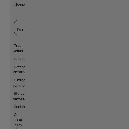
Über MathWorks
Website auswählen
Deutschland
Trust
Center
Handelsmarken
Datenschutz-
Richtlinien
Datendiebstahl
verhindern
Status von
Anwendungen
Kontakt
©
1994-
2026