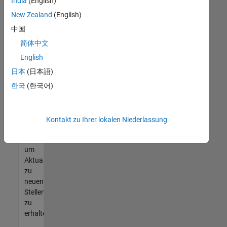
offenen
India
(English)
Stellen
New Zealand
(English)
finden
中国
können,
die
简体中文
Ihren
English
Qualifikationen
日本
(日本語)
entsprechen,
werden
한국
(한국어)
Sie
Mitglied
unseres
Kontakt zu Ihrer lokalen Niederlassung
Talent-
Netzwerks
,
um
Aktualisierungen
zu
neuen
Stellenangeboten
zu
erhalten.