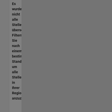
Es
wurden
nicht
alle
Stellen
übersetzt.
Filtern
Sie
nach
einem
bestimmten
Standort,
um
alle
Stellenangebote
in
Ihrer
Region
anzuzeigen.