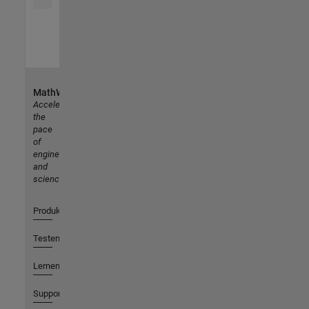
MathWorks
Accelerating
the
pace
of
engineering
and
science
Produkte
Testen oder Kaufen
Lernen
Support