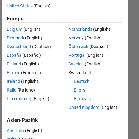
offenen
Büro- und Verwaltungsdienste
United States
(English)
Stellen,
die
Europa
Ihren
Suchkriterien
Belgium
(English)
Netherlands
(English)
entsprechen.
Denmark
(English)
Norway
(English)
Sie
Deutschland
(Deutsch)
Österreich
(Deutsch)
können
die
España
(Español)
Portugal
(English)
Suchkriterien
Finland
(English)
Sweden
(English)
weiter
France
(Français)
Switzerland
fassen
oder
Ireland
(English)
Deutsch
alle
Italia
(Italiano)
English
Stellenangebote
Luxembourg
(English)
Français
anzeigen
.
Wenn
United Kingdom
(English)
Sie
Asien-Pazifik
noch
immer
Australia
(English)
keine