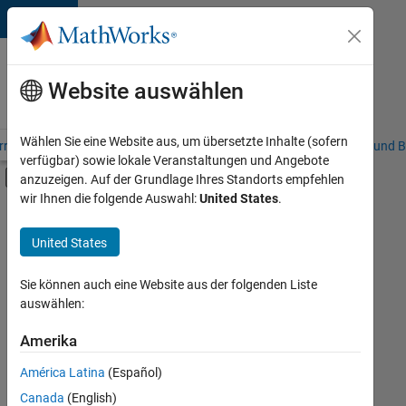
Weiter zum Inhalt
Karriere
bei
Website auswählen
MathWorks
Wählen Sie eine Website aus, um übersetzte Inhalte (sofern
riere – Übersicht
Stellensuche
Niederlassungen
Studierende und B
verfügbar) sowie lokale Veranstaltungen und Angebote
Umschaltung für Off-Canvas-Navigation
anzuzeigen. Auf der Grundlage Ihres Standorts empfehlen
Hauptinhalt
wir Ihnen die folgende Auswahl:
United States
.
FILTER:
Praktika
United States
+
7
Information Technology
Customer Support
Sie können auch eine Website aus der folgenden Liste
auswählen:
Marketing Services
Business Model Team
Amerika
Derzeit
gibt
Finance and Operations
América Latina
(Español)
es
Human Resources
keine
Canada
(English)