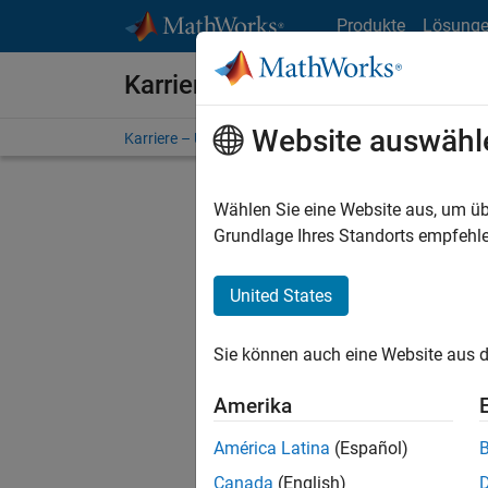
Weiter zum Inhalt
Produkte
Lösung
Karriere bei MathWorks
Website auswähl
Karriere – Übersicht
Stellensuche
Niederlassunge
Wählen Sie eine Website aus, um üb
FILTER:
Grundlage Ihres Standorts empfehle
United States
Derzeit
Sie könn
Sie können auch eine Website aus d
Stellen f
Aktualis
Amerika
Es wurde
América Latina
(Español)
Region a
Canada
(English)