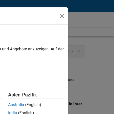
unt
en und Angebote anzuzeigen. Auf der
ications
Marketing Services
+
3
dienste
n entsprechen.
eigen
. Wenn Sie noch immer keine offenen
 Mitglied unseres
Talent-Netzwerks
, um
Asien-Pazifik
en Standort, um alle Stellenangebote in Ihrer
Australia
(English)
India
(English)