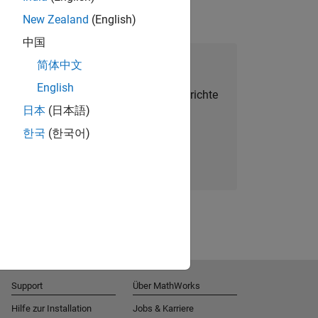
New Zealand
(English)
中国
alent Network beitreten
简体中文
English
Sie personalisierte Stellenangebote, Berichte
日本
(日本語)
und Unternehmensneuigkeiten.
한국
(한국어)
Melden Sie sich noch heute an
Support
Über MathWorks
Hilfe zur Installation
Jobs & Karriere