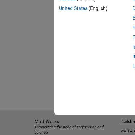
United States
(English)
F
F
I
I
MathWorks
Produkt
Accelerating the pace of engineering and
MATLAB
science