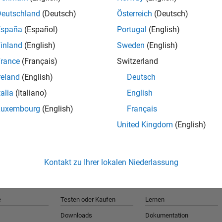
Deutschland
(Deutsch)
Österreich
(Deutsch)
España
(Español)
Portugal
(English)
T
inland
(English)
Sweden
(English)
rance
(Français)
Switzerland
Erhalten 
reland
(English)
Deutsch
talia
(Italiano)
English
Luxembourg
(English)
Français
United Kingdom
(English)
Kontakt zu Ihrer lokalen Niederlassung
e
Testen oder Kaufen
Lernen
Downloads
Dokumentation