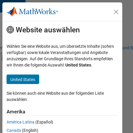
Weiter zum Inhalt
Karriere
bei
Website auswählen
MathWorks
Wählen Sie eine Website aus, um übersetzte Inhalte (sofern
riere – Übersicht
Stellensuche
Niederlassungen
Studierende und B
verfügbar) sowie lokale Veranstaltungen und Angebote
Umschaltung für Off-Canvas-Navigation
anzuzeigen. Auf der Grundlage Ihres Standorts empfehlen
Hauptinhalt
wir Ihnen die folgende Auswahl:
United States
.
FILTER:
Praktika
United States
+
8
Customer Support
Inside Sales
Sie können auch eine Website aus der folgenden Liste
auswählen:
Sales Operations
Marketing Communications
Amerika
Derzeit
gibt
Marketing Services
América Latina
(Español)
es
Business Model Team
keine
Canada
(English)