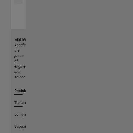
MathWorks
Accelerating
the
pace
of
engineering
and
science
Produkte
Testen oder Kaufen
Lernen
Support