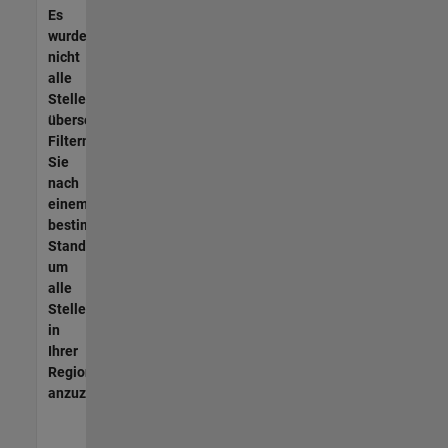
Es
wurden
nicht
alle
Stellen
übersetzt.
Filtern
Sie
nach
einem
bestimmten
Standort,
um
alle
Stellenangebote
in
Ihrer
Region
anzuzeigen.