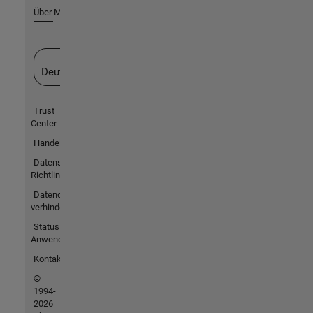
Über MathWorks
Website auswählen
Deutschland
Trust
Center
Handelsmarken
Datenschutz-
Richtlinien
Datendiebstahl
verhindern
Status von
Anwendungen
Kontakt
©
1994-
2026