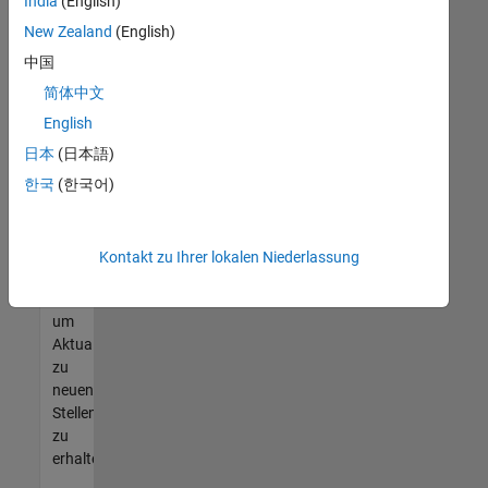
offenen
India
(English)
Stellen
New Zealand
(English)
finden
中国
können,
die
简体中文
Ihren
English
Qualifikationen
日本
(日本語)
entsprechen,
werden
한국
(한국어)
Sie
Mitglied
unseres
Kontakt zu Ihrer lokalen Niederlassung
Talent-
Netzwerks
,
um
Aktualisierungen
zu
neuen
Stellenangeboten
zu
erhalten.