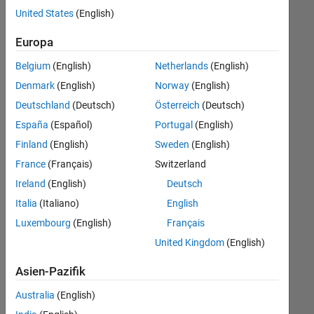
offenen
Finance and Operations
United States
(English)
Stellen,
die
Büro- und Verwaltungsdienste
Europa
Ihren
Suchkriterien
Belgium
(English)
Netherlands
(English)
entsprechen.
Denmark
(English)
Norway
(English)
Sie
Deutschland
(Deutsch)
Österreich
(Deutsch)
können
die
España
(Español)
Portugal
(English)
Suchkriterien
Finland
(English)
Sweden
(English)
weiter
France
(Français)
Switzerland
fassen
oder
Ireland
(English)
Deutsch
alle
Italia
(Italiano)
English
Stellenangebote
Luxembourg
(English)
Français
anzeigen
.
Wenn
United Kingdom
(English)
Sie
Asien-Pazifik
noch
immer
Australia
(English)
keine