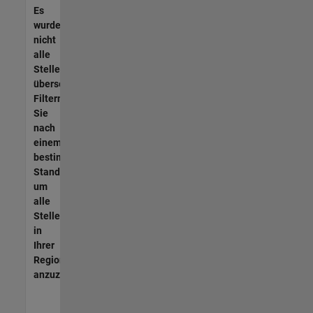
Es
wurden
nicht
alle
Stellen
übersetzt.
Filtern
Sie
nach
einem
bestimmten
Standort,
um
alle
Stellenangebote
in
Ihrer
Region
anzuzeigen.