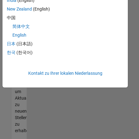
offenen
India
(English)
Stellen
New Zealand
(English)
finden
中国
können,
die
简体中文
Ihren
English
Qualifikationen
日本
(日本語)
entsprechen,
werden
한국
(한국어)
Sie
Mitglied
unseres
Kontakt zu Ihrer lokalen Niederlassung
Talent-
Netzwerks
,
um
Aktualisierungen
zu
neuen
Stellenangeboten
zu
erhalten.