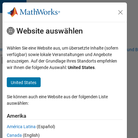
Weiter zum Inhalt
Karriere
bei
Website auswählen
MathWorks
Wählen Sie eine Website aus, um übersetzte Inhalte (sofern
riere – Übersicht
Stellensuche
Niederlassungen
Studierende und B
verfügbar) sowie lokale Veranstaltungen und Angebote
Umschaltung für Off-Canvas-Navigation
anzuzeigen. Auf der Grundlage Ihres Standorts empfehlen
Hauptinhalt
wir Ihnen die folgende Auswahl:
United States
.
FILTER:
Praktika
United States
+
7
Information Technology
Customer Support
Sie können auch eine Website aus der folgenden Liste
auswählen:
Sales Operations
Marketing Communications
Amerika
Derzeit
gibt
Business Model Team
América Latina
(Español)
es
Finance and Operations
keine
Canada
(English)