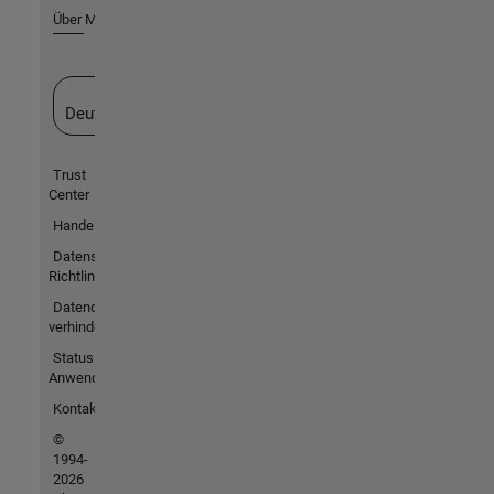
Über MathWorks
Website auswählen
Deutschland
Trust
Center
Handelsmarken
Datenschutz-
Richtlinien
Datendiebstahl
verhindern
Status von
Anwendungen
Kontakt
©
1994-
2026