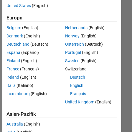
offenen
Büro- und Verwaltungsdienste
United States
(English)
Stellen,
die
Europa
Ihren
Suchkriterien
Belgium
(English)
Netherlands
(English)
entsprechen.
Denmark
(English)
Norway
(English)
Sie
Deutschland
(Deutsch)
Österreich
(Deutsch)
können
die
España
(Español)
Portugal
(English)
Suchkriterien
Finland
(English)
Sweden
(English)
weiter
France
(Français)
Switzerland
fassen
oder
Ireland
(English)
Deutsch
alle
Italia
(Italiano)
English
Stellenangebote
Luxembourg
(English)
Français
anzeigen
.
Wenn
United Kingdom
(English)
Sie
Asien-Pazifik
noch
immer
Australia
(English)
keine