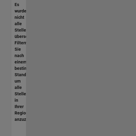
Es
wurden
nicht
alle
Stellen
übersetzt.
Filtern
Sie
nach
einem
bestimmten
Standort,
um
alle
Stellenangebote
in
Ihrer
Region
anzuzeigen.