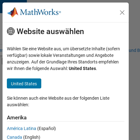
Weiter zum Inhalt
Karriere
bei
Website auswählen
MathWorks
Wählen Sie eine Website aus, um übersetzte Inhalte (sofern
riere – Übersicht
Stellensuche
Niederlassungen
Studierende und B
verfügbar) sowie lokale Veranstaltungen und Angebote
Umschaltung für Off-Canvas-Navigation
anzuzeigen. Auf der Grundlage Ihres Standorts empfehlen
Hauptinhalt
wir Ihnen die folgende Auswahl:
United States
.
FILTER:
Praktika
United States
+
7
Information Technology
Customer Support
Sie können auch eine Website aus der folgenden Liste
auswählen:
Inside Sales
Sales Operations
Amerika
Derzeit
gibt
Business Model Team
América Latina
(Español)
es
Finance and Operations
keine
Canada
(English)