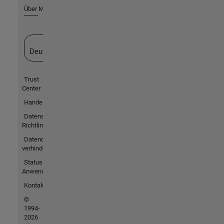
Über MathWorks
Website auswählen
Deutschland
Trust
Center
Handelsmarken
Datenschutz-
Richtlinien
Datendiebstahl
verhindern
Status von
Anwendungen
Kontakt
©
1994-
2026