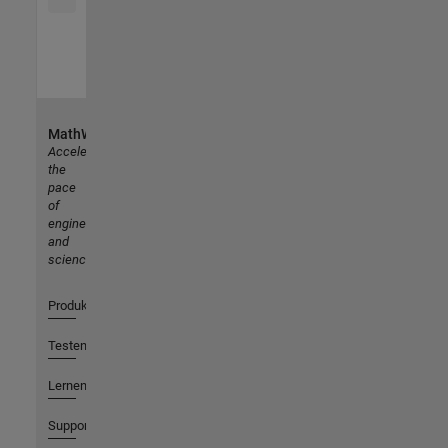
MathWorks
Accelerating
the
pace
of
engineering
and
science
Produkte
Testen oder Kaufen
Lernen
Support