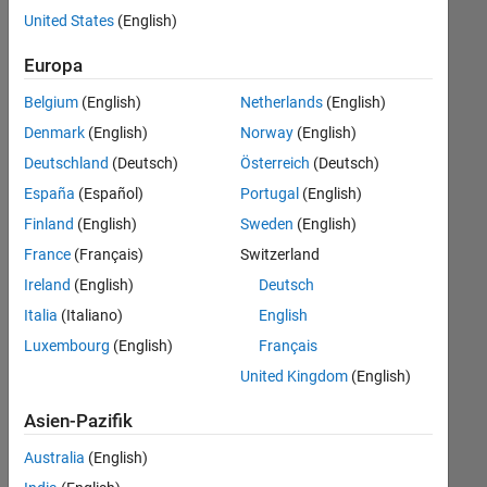
offenen
Legal
United States
(English)
Stellen,
die
Europa
Ihren
Suchkriterien
Belgium
(English)
Netherlands
(English)
entsprechen.
Denmark
(English)
Norway
(English)
Sie
Deutschland
(Deutsch)
Österreich
(Deutsch)
können
die
España
(Español)
Portugal
(English)
Suchkriterien
Finland
(English)
Sweden
(English)
weiter
France
(Français)
Switzerland
fassen
oder
Ireland
(English)
Deutsch
alle
Italia
(Italiano)
English
Stellenangebote
Luxembourg
(English)
Français
anzeigen
.
Wenn
United Kingdom
(English)
Sie
Asien-Pazifik
noch
immer
Australia
(English)
keine