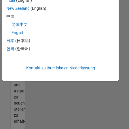
offenen
India
(English)
Stellen
New Zealand
(English)
finden
中国
können,
die
简体中文
Ihren
English
Qualifikationen
日本
(日本語)
entsprechen,
werden
한국
(한국어)
Sie
Mitglied
unseres
Kontakt zu Ihrer lokalen Niederlassung
Talent-
Netzwerks
,
um
Aktualisierungen
zu
neuen
Stellenangeboten
zu
erhalten.