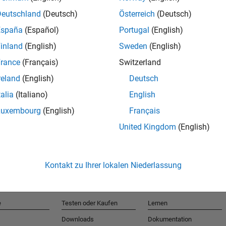
Deutschland
(Deutsch)
Österreich
(Deutsch)
España
(Español)
Portugal
(English)
T
inland
(English)
Sweden
(English)
rance
(Français)
Switzerland
Erhalten 
reland
(English)
Deutsch
talia
(Italiano)
English
Luxembourg
(English)
Français
United Kingdom
(English)
Kontakt zu Ihrer lokalen Niederlassung
e
Testen oder Kaufen
Lernen
Downloads
Dokumentation