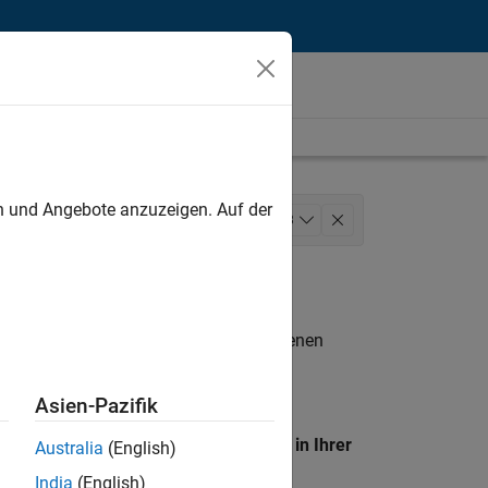
unt
en und Angebote anzuzeigen. Auf der
s
Marketing Services
+
3
dienste
n entsprechen.
eigen
. Wenn Sie noch immer keine offenen
 Mitglied unseres
Talent-Netzwerks
, um
Asien-Pazifik
en Standort, um alle Stellenangebote in Ihrer
Australia
(English)
India
(English)