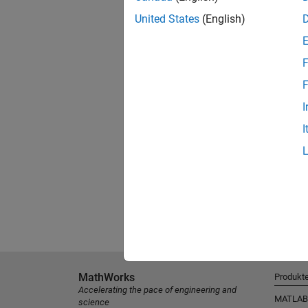
United States
(English)
F
F
I
I
MathWorks
Produkt
Accelerating the pace of engineering and
MATLAB
science