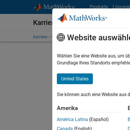
Weiter zum Inhalt
Produkte
Lösung
Karriere bei MathWorks
Website auswähl
Karriere – Übersicht
Stellensuche
Niederlassunge
Wählen Sie eine Website aus, um üb
FILTER:
Grundlage Ihres Standorts empfehle
United States
Derzeit
Sie könn
Sie können auch eine Website aus d
Stellen f
Aktualis
Amerika
Es wurde
América Latina
(Español)
Region a
Canada
(English)