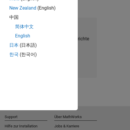
New Zealand
(English)
中国
alent Network beitreten
简体中文
English
Sie personalisierte Stellenangebote, Berichte
日本
(日本語)
und Unternehmensneuigkeiten.
한국
(한국어)
Melden Sie sich noch heute an
Support
Über MathWorks
Hilfe zur Installation
Jobs & Karriere