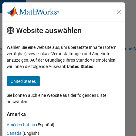
Weiter zum Inhalt
Karriere
bei
Website auswählen
MathWorks
Wählen Sie eine Website aus, um übersetzte Inhalte (sofern
riere – Übersicht
Stellensuche
Niederlassungen
Studierende und B
verfügbar) sowie lokale Veranstaltungen und Angebote
Umschaltung für Off-Canvas-Navigation
anzuzeigen. Auf der Grundlage Ihres Standorts empfehlen
Hauptinhalt
wir Ihnen die folgende Auswahl:
United States
.
FILTER:
Praktika
United States
+
8
Customer Support
Education Sales
Sie können auch eine Website aus der folgenden Liste
auswählen:
Inside Sales
Sales Operations
Amerika
Derzeit
gibt
Marketing Services
América Latina
(Español)
es
Business Model Team
keine
Canada
(English)