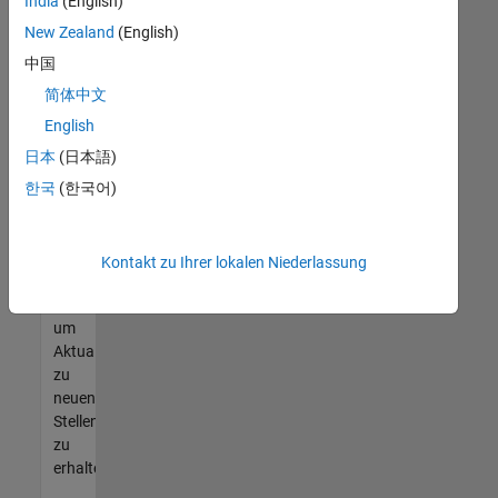
offenen
India
(English)
Stellen
New Zealand
(English)
finden
中国
können,
die
简体中文
Ihren
English
Qualifikationen
日本
(日本語)
entsprechen,
werden
한국
(한국어)
Sie
Mitglied
unseres
Kontakt zu Ihrer lokalen Niederlassung
Talent-
Netzwerks
,
um
Aktualisierungen
zu
neuen
Stellenangeboten
zu
erhalten.