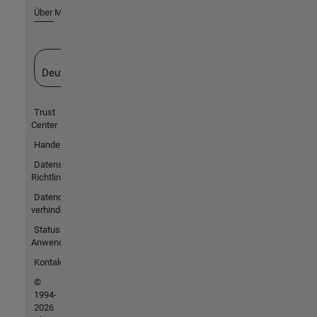
Über MathWorks
Website auswählen
Deutschland
Trust
Center
Handelsmarken
Datenschutz-
Richtlinien
Datendiebstahl
verhindern
Status von
Anwendungen
Kontakt
©
1994-
2026