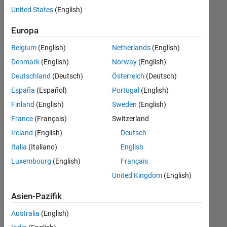
offenen
Human Resources
United States
(English)
Stellen,
die
Legal
Europa
Ihren
Suchkriterien
Belgium
(English)
Netherlands
(English)
entsprechen.
Denmark
(English)
Norway
(English)
Sie
Deutschland
(Deutsch)
Österreich
(Deutsch)
können
die
España
(Español)
Portugal
(English)
Suchkriterien
Finland
(English)
Sweden
(English)
weiter
France
(Français)
Switzerland
fassen
oder
Ireland
(English)
Deutsch
alle
Italia
(Italiano)
English
Stellenangebote
Luxembourg
(English)
Français
anzeigen
.
Wenn
United Kingdom
(English)
Sie
Asien-Pazifik
noch
immer
Australia
(English)
keine