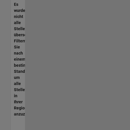
Es
wurden
nicht
alle
Stellen
übersetzt.
Filtern
Sie
nach
einem
bestimmten
Standort,
um
alle
Stellenangebote
in
Ihrer
Region
anzuzeigen.