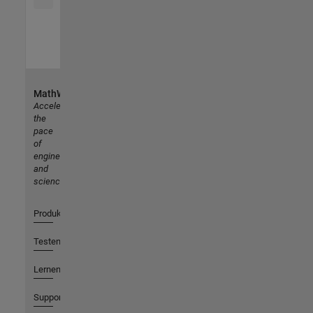
MathWorks
Accelerating
the
pace
of
engineering
and
science
Produkte
Testen oder Kaufen
Lernen
Support