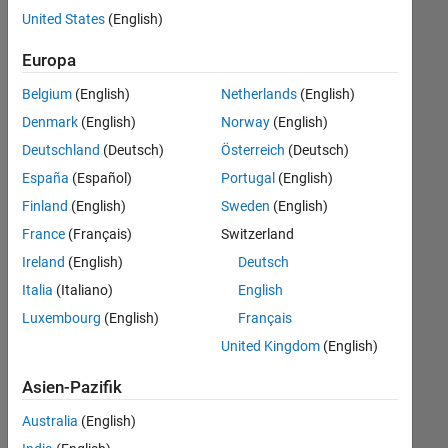
offenen
Human Resources
United States
(English)
Stellen,
die
Legal
Europa
Ihren
Suchkriterien
Belgium
(English)
Netherlands
(English)
entsprechen.
Denmark
(English)
Norway
(English)
Sie
Deutschland
(Deutsch)
Österreich
(Deutsch)
können
die
España
(Español)
Portugal
(English)
Suchkriterien
Finland
(English)
Sweden
(English)
weiter
France
(Français)
Switzerland
fassen
oder
Ireland
(English)
Deutsch
alle
Italia
(Italiano)
English
Stellenangebote
Luxembourg
(English)
Français
anzeigen
.
Wenn
United Kingdom
(English)
Sie
Asien-Pazifik
noch
immer
Australia
(English)
keine