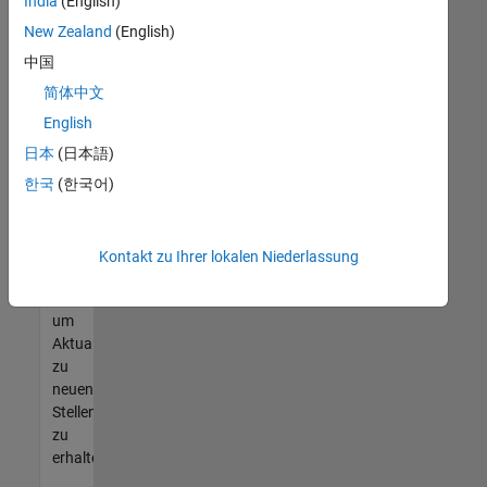
offenen
India
(English)
Stellen
New Zealand
(English)
finden
中国
können,
die
简体中文
Ihren
English
Qualifikationen
日本
(日本語)
entsprechen,
werden
한국
(한국어)
Sie
Mitglied
unseres
Kontakt zu Ihrer lokalen Niederlassung
Talent-
Netzwerks
,
um
Aktualisierungen
zu
neuen
Stellenangeboten
zu
erhalten.