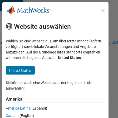
Weiter zum Inhalt
Karriere
bei
Website auswählen
MathWorks
Wählen Sie eine Website aus, um übersetzte Inhalte (sofern
riere – Übersicht
Stellensuche
Niederlassungen
Studierende und B
verfügbar) sowie lokale Veranstaltungen und Angebote
Umschaltung für Off-Canvas-Navigation
anzuzeigen. Auf der Grundlage Ihres Standorts empfehlen
Hauptinhalt
wir Ihnen die folgende Auswahl:
United States
.
FILTER:
Praktika
United States
+
8
Customer Support
Education Sales
Sie können auch eine Website aus der folgenden Liste
auswählen:
Inside Sales
Marketing Communications
Amerika
Derzeit
gibt
Marketing Services
América Latina
(Español)
es
Business Model Team
keine
Canada
(English)