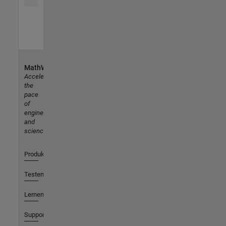
MathWorks
Accelerating
the
pace
of
engineering
and
science
Produkte
Testen oder Kaufen
Lernen
Support