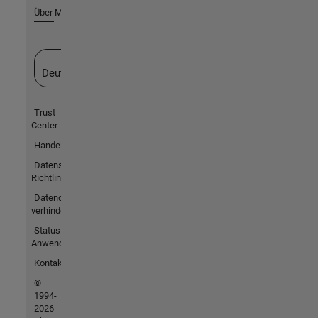
Über MathWorks
Website auswählen
Deutschland
Trust
Center
Handelsmarken
Datenschutz-
Richtlinien
Datendiebstahl
verhindern
Status von
Anwendungen
Kontakt
©
1994-
2026