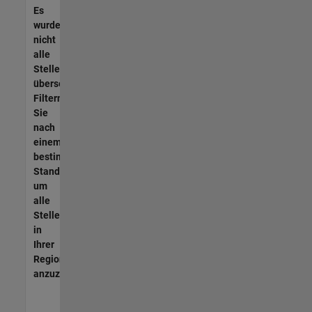
Es
wurden
nicht
alle
Stellen
übersetzt.
Filtern
Sie
nach
einem
bestimmten
Standort,
um
alle
Stellenangebote
in
Ihrer
Region
anzuzeigen.