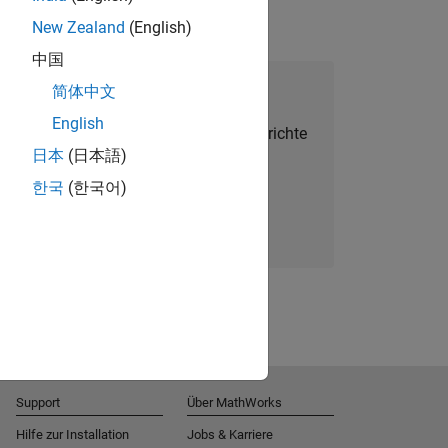
New Zealand
(English)
中国
alent Network beitreten
简体中文
English
Sie personalisierte Stellenangebote, Berichte
日本
(日本語)
und Unternehmensneuigkeiten.
한국
(한국어)
Melden Sie sich noch heute an
Support
Über MathWorks
Hilfe zur Installation
Jobs & Karriere