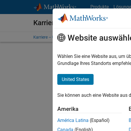
Weiter zum Inhalt
Produkte
Lösung
Karriere bei MathWorks
Website auswähl
Karriere – Übersicht
Stellensuche
Niederlassunge
Wählen Sie eine Website aus, um üb
FILTER:
Grundlage Ihres Standorts empfehle
United States
Derzeit
Sie könn
Sie können auch eine Website aus d
Stellen f
Aktualis
Amerika
Es wurde
América Latina
(Español)
Region a
Canada
(English)