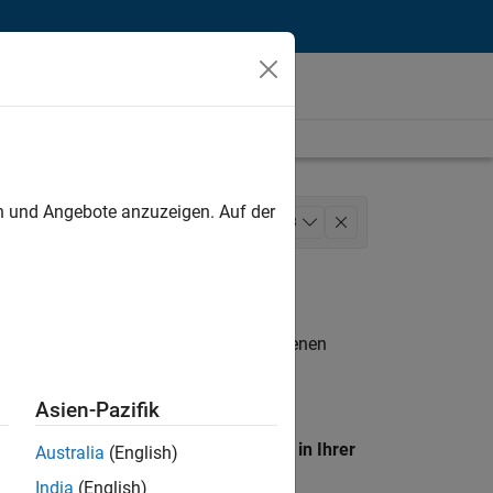
unt
en und Angebote anzuzeigen. Auf der
arketing Communications
+
3
n entsprechen.
eigen
. Wenn Sie noch immer keine offenen
 Mitglied unseres
Talent-Netzwerks
, um
Asien-Pazifik
en Standort, um alle Stellenangebote in Ihrer
Australia
(English)
India
(English)