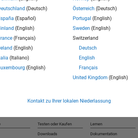
Deutschland
(Deutsch)
Österreich
(Deutsch)
España
(Español)
Portugal
(English)
T
inland
(English)
Sweden
(English)
rance
(Français)
Switzerland
Erhalten 
reland
(English)
Deutsch
talia
(Italiano)
English
Luxembourg
(English)
Français
United Kingdom
(English)
Kontakt zu Ihrer lokalen Niederlassung
e
Testen oder Kaufen
Lernen
Downloads
Dokumentation