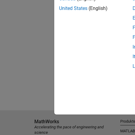
United States
(English)
F
F
I
I
MathWorks
Produkt
Accelerating the pace of engineering and
MATLAB
science