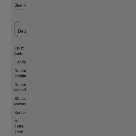
Über MathWorks
Website auswählen
Deutschland
Trust
Center
Handelsmarken
Datenschutz-
Richtlinien
Datendiebstahl
verhindern
Status von
Anwendungen
Kontakt
©
1994-
2026