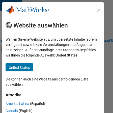
Weiter zum Inhalt
Karriere
bei
Website auswählen
MathWorks
Wählen Sie eine Website aus, um übersetzte Inhalte (sofern
riere – Übersicht
Stellensuche
Niederlassungen
Studierende und B
verfügbar) sowie lokale Veranstaltungen und Angebote
Umschaltung für Off-Canvas-Navigation
anzuzeigen. Auf der Grundlage Ihres Standorts empfehlen
Hauptinhalt
wir Ihnen die folgende Auswahl:
United States
.
FILTER:
Praktika
United States
+
8
Customer Support
Education Sales
Sie können auch eine Website aus der folgenden Liste
auswählen:
Inside Sales
Sales Operations
Amerika
Derzeit
gibt
Marketing Communications
América Latina
(Español)
es
Marketing Services
keine
Canada
(English)