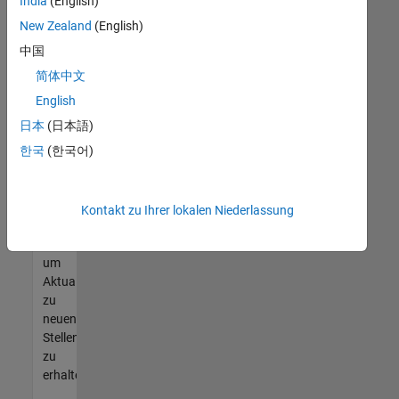
offenen
India
(English)
Stellen
New Zealand
(English)
finden
中国
können,
die
简体中文
Ihren
English
Qualifikationen
日本
(日本語)
entsprechen,
werden
한국
(한국어)
Sie
Mitglied
unseres
Kontakt zu Ihrer lokalen Niederlassung
Talent-
Netzwerks
,
um
Aktualisierungen
zu
neuen
Stellenangeboten
zu
erhalten.