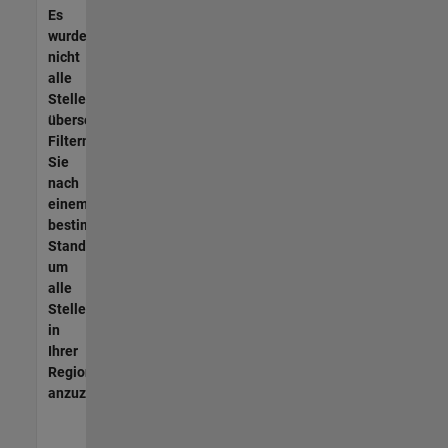
Es
wurden
nicht
alle
Stellen
übersetzt.
Filtern
Sie
nach
einem
bestimmten
Standort,
um
alle
Stellenangebote
in
Ihrer
Region
anzuzeigen.