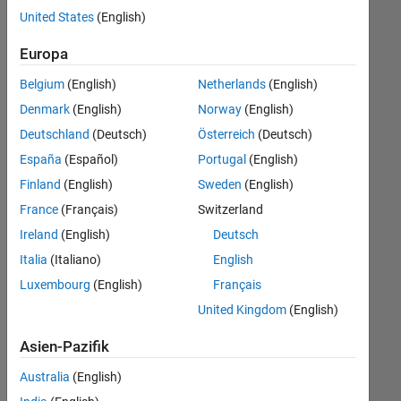
offenen
Business Model Team
United States
(English)
Stellen,
die
Human Resources
Europa
Ihren
Suchkriterien
Belgium
(English)
Netherlands
(English)
entsprechen.
Denmark
(English)
Norway
(English)
Sie
Deutschland
(Deutsch)
Österreich
(Deutsch)
können
die
España
(Español)
Portugal
(English)
Suchkriterien
Finland
(English)
Sweden
(English)
weiter
France
(Français)
Switzerland
fassen
oder
Ireland
(English)
Deutsch
alle
Italia
(Italiano)
English
Stellenangebote
Luxembourg
(English)
Français
anzeigen
.
Wenn
United Kingdom
(English)
Sie
Asien-Pazifik
noch
immer
Australia
(English)
keine