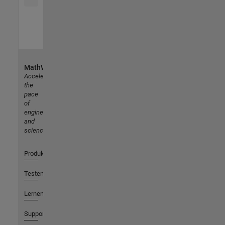
MathWorks
Accelerating
the
pace
of
engineering
and
science
Produkte
Testen oder Kaufen
Lernen
Support