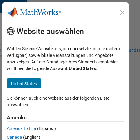
Weiter zum Inhalt
Karriere
bei
Website auswählen
MathWorks
Wählen Sie eine Website aus, um übersetzte Inhalte (sofern
riere – Übersicht
Stellensuche
Niederlassungen
Studierende und B
verfügbar) sowie lokale Veranstaltungen und Angebote
Umschaltung für Off-Canvas-Navigation
anzuzeigen. Auf der Grundlage Ihres Standorts empfehlen
Hauptinhalt
wir Ihnen die folgende Auswahl:
United States
.
FILTER:
Praktika
United States
+
8
Information Technology
Customer Support
Sie können auch eine Website aus der folgenden Liste
auswählen:
Education Sales
Inside Sales
Amerika
Derzeit
gibt
Sales Operations
América Latina
(Español)
es
Business Model Team
keine
Canada
(English)