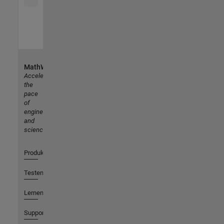
MathWorks
Accelerating
the
pace
of
engineering
and
science
Produkte
Testen oder Kaufen
Lernen
Support