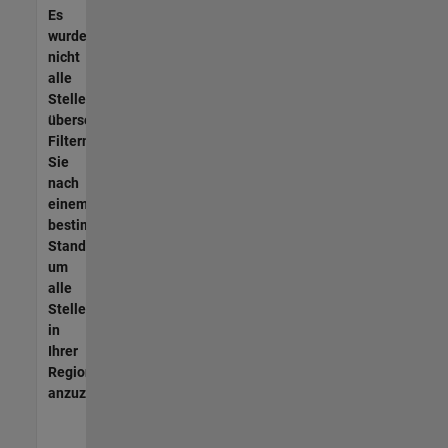
Es
wurden
nicht
alle
Stellen
übersetzt.
Filtern
Sie
nach
einem
bestimmten
Standort,
um
alle
Stellenangebote
in
Ihrer
Region
anzuzeigen.