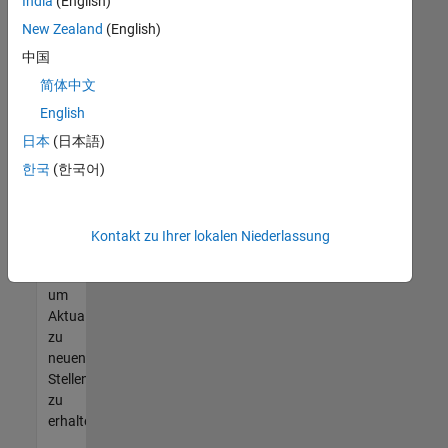
offenen
India
(English)
Stellen
New Zealand
(English)
finden
中国
können,
die
简体中文
Ihren
English
Qualifikationen
日本
(日本語)
entsprechen,
werden
한국
(한국어)
Sie
Mitglied
unseres
Kontakt zu Ihrer lokalen Niederlassung
Talent-
Netzwerks
,
um
Aktualisierungen
zu
neuen
Stellenangeboten
zu
erhalten.