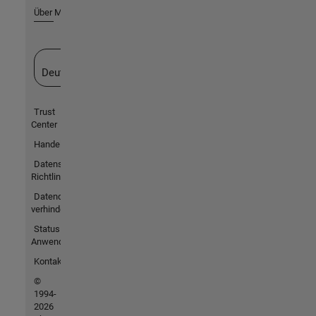
Über MathWorks
Website auswählen
Deutschland
Trust
Center
Handelsmarken
Datenschutz-
Richtlinien
Datendiebstahl
verhindern
Status von
Anwendungen
Kontakt
©
1994-
2026