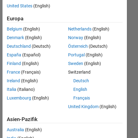
offenen
Human Resources
United States
(English)
Stellen,
die
Legal
Europa
Ihren
Suchkriterien
Belgium
(English)
Netherlands
(English)
entsprechen.
Denmark
(English)
Norway
(English)
Sie
Deutschland
(Deutsch)
Österreich
(Deutsch)
können
die
España
(Español)
Portugal
(English)
Suchkriterien
Finland
(English)
Sweden
(English)
weiter
France
(Français)
Switzerland
fassen
oder
Ireland
(English)
Deutsch
alle
Italia
(Italiano)
English
Stellenangebote
Luxembourg
(English)
Français
anzeigen
.
Wenn
United Kingdom
(English)
Sie
Asien-Pazifik
noch
immer
Australia
(English)
keine