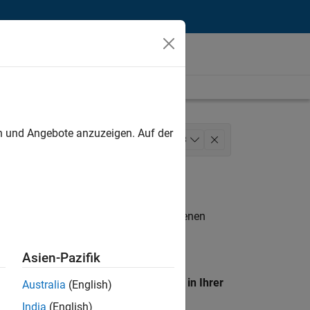
unt
en und Angebote anzuzeigen. Auf der
Sales
Inside Sales
+
3
n entsprechen.
eigen
. Wenn Sie noch immer keine offenen
 Mitglied unseres
Talent-Netzwerks
, um
Asien-Pazifik
en Standort, um alle Stellenangebote in Ihrer
Australia
(English)
India
(English)