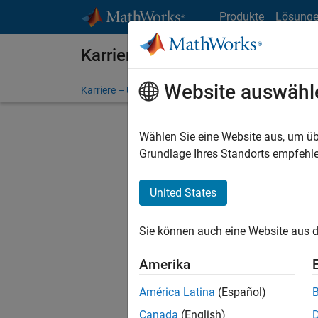
Weiter zum Inhalt
Produkte
Lösung
Karriere bei MathWorks
Website auswähl
Karriere – Übersicht
Stellensuche
Niederlassunge
Wählen Sie eine Website aus, um üb
FILTER:
Grundlage Ihres Standorts empfehle
United States
Derzeit
Sie könn
Sie können auch eine Website aus d
Stellen f
Aktualis
Amerika
Es wurde
América Latina
(Español)
Region a
Canada
(English)