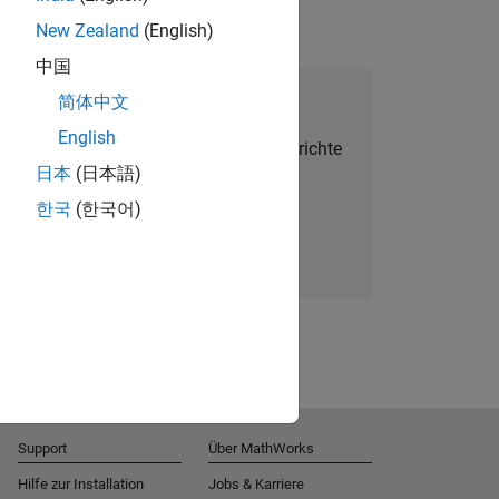
New Zealand
(English)
中国
alent Network beitreten
简体中文
English
Sie personalisierte Stellenangebote, Berichte
日本
(日本語)
und Unternehmensneuigkeiten.
한국
(한국어)
Melden Sie sich noch heute an
Support
Über MathWorks
Hilfe zur Installation
Jobs & Karriere