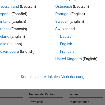
Deutschland
(Deutsch)
Österreich
(Deutsch)
España
(Español)
Portugal
(English)
T
inland
(English)
Sweden
(English)
rance
(Français)
Switzerland
Erhalten 
reland
(English)
Deutsch
talia
(Italiano)
English
Luxembourg
(English)
Français
United Kingdom
(English)
Kontakt zu Ihrer lokalen Niederlassung
e
Testen oder Kaufen
Lernen
Downloads
Dokumentation