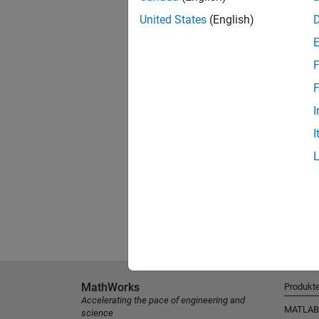
United States
(English)
F
F
I
I
MathWorks
Produkt
Accelerating the pace of engineering and
MATLAB
science