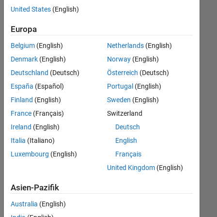
offenen
Human Resources
United States
(English)
Stellen,
die
Büro- und Verwaltungsdienste
Europa
Ihren
Suchkriterien
Belgium
(English)
Netherlands
(English)
entsprechen.
Denmark
(English)
Norway
(English)
Sie
Deutschland
(Deutsch)
Österreich
(Deutsch)
können
die
España
(Español)
Portugal
(English)
Suchkriterien
Finland
(English)
Sweden
(English)
weiter
France
(Français)
Switzerland
fassen
oder
Ireland
(English)
Deutsch
alle
Italia
(Italiano)
English
Stellenangebote
Luxembourg
(English)
Français
anzeigen
.
Wenn
United Kingdom
(English)
Sie
Asien-Pazifik
noch
immer
Australia
(English)
keine