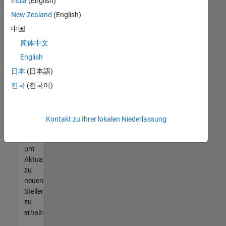
offenen
India
(English)
Stellen
New Zealand
(English)
finden
中国
können,
die
简体中文
Ihren
English
Qualifikationen
日本
(日本語)
entsprechen,
werden
한국
(한국어)
Sie
Mitglied
unseres
Kontakt zu Ihrer lokalen Niederlassung
Talent-
Netzwerks
,
um
Aktualisierungen
zu
neuen
Stellenangeboten
zu
erhalten.