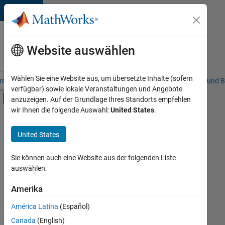
Weiter zum Inhalt
Karriere
bei
Website auswählen
MathWorks
Wählen Sie eine Website aus, um übersetzte Inhalte (sofern
riere – Übersicht
Stellensuche
Niederlassungen
Studierende und B
verfügbar) sowie lokale Veranstaltungen und Angebote
Umschaltung für Off-Canvas-Navigation
anzuzeigen. Auf der Grundlage Ihres Standorts empfehlen
Hauptinhalt
wir Ihnen die folgende Auswahl:
United States
.
FILTER:
Praktika
United States
+
8
Information Technology
Customer Support
Sie können auch eine Website aus der folgenden Liste
auswählen:
Education Sales
Marketing Services
Amerika
Derzeit
gibt
Business Model Team
América Latina
(Español)
es
Finance and Operations
keine
Canada
(English)