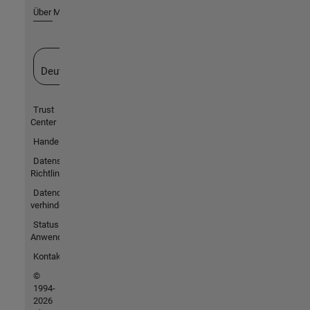
Über MathWorks
Website auswählen
Deutschland
Trust
Center
Handelsmarken
Datenschutz-
Richtlinien
Datendiebstahl
verhindern
Status von
Anwendungen
Kontakt
©
1994-
2026