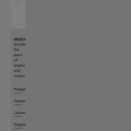
MathWorks
Accelerating
the
pace
of
engineering
and
science
Produkte
Testen oder Kaufen
Lernen
Support