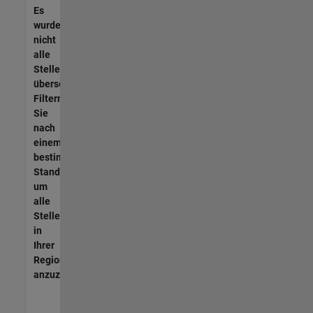
Es
wurden
nicht
alle
Stellen
übersetzt.
Filtern
Sie
nach
einem
bestimmten
Standort,
um
alle
Stellenangebote
in
Ihrer
Region
anzuzeigen.