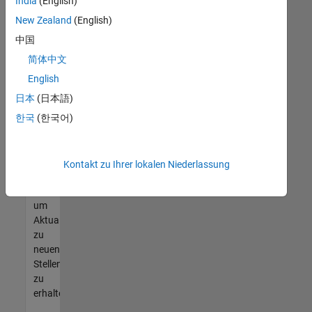
offenen
India
(English)
Stellen
New Zealand
(English)
finden
中国
können,
die
简体中文
Ihren
English
Qualifikationen
日本
(日本語)
entsprechen,
werden
한국
(한국어)
Sie
Mitglied
unseres
Kontakt zu Ihrer lokalen Niederlassung
Talent-
Netzwerks
,
um
Aktualisierungen
zu
neuen
Stellenangeboten
zu
erhalten.