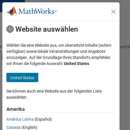
Weiter zum Inhalt
Karriere
bei
Website auswählen
MathWorks
Wählen Sie eine Website aus, um übersetzte Inhalte (sofern
riere – Übersicht
Stellensuche
Niederlassungen
Studierende und B
verfügbar) sowie lokale Veranstaltungen und Angebote
Umschaltung für Off-Canvas-Navigation
anzuzeigen. Auf der Grundlage Ihres Standorts empfehlen
Hauptinhalt
wir Ihnen die folgende Auswahl:
United States
.
FILTER:
Praktika
United States
+
8
Information Technology
Customer Support
Sie können auch eine Website aus der folgenden Liste
auswählen:
Education Sales
Inside Sales
Amerika
Derzeit
gibt
Marketing Services
América Latina
(Español)
es
Business Model Team
keine
Canada
(English)