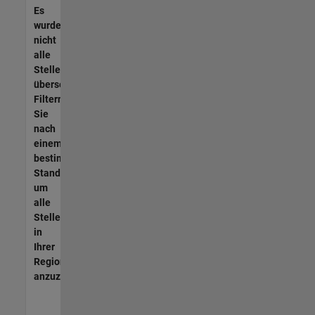
Es
wurden
nicht
alle
Stellen
übersetzt.
Filtern
Sie
nach
einem
bestimmten
Standort,
um
alle
Stellenangebote
in
Ihrer
Region
anzuzeigen.