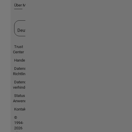
Über MathWorks
Website auswählen
Deutschland
Trust
Center
Handelsmarken
Datenschutz-
Richtlinien
Datendiebstahl
verhindern
Status von
Anwendungen
Kontakt
©
1994-
2026