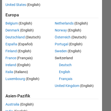
offenen
Finance and Operations
United States
(English)
Stellen,
die
Human Resources
Europa
Ihren
Suchkriterien
Belgium
(English)
Netherlands
(English)
entsprechen.
Denmark
(English)
Norway
(English)
Sie
Deutschland
(Deutsch)
Österreich
(Deutsch)
können
die
España
(Español)
Portugal
(English)
Suchkriterien
Finland
(English)
Sweden
(English)
weiter
France
(Français)
Switzerland
fassen
oder
Ireland
(English)
Deutsch
alle
Italia
(Italiano)
English
Stellenangebote
Luxembourg
(English)
Français
anzeigen
.
Wenn
United Kingdom
(English)
Sie
Asien-Pazifik
noch
immer
Australia
(English)
keine