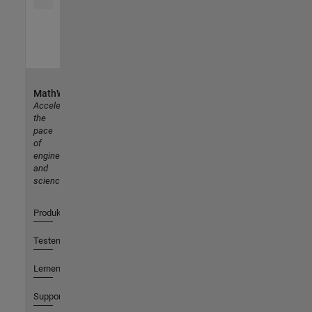
MathWorks
Accelerating
the
pace
of
engineering
and
science
Produkte
Testen oder Kaufen
Lernen
Support