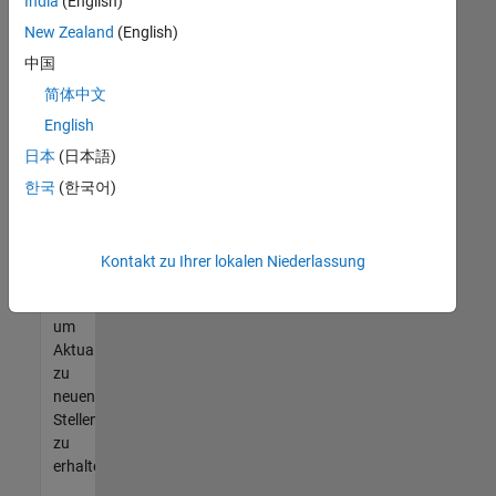
offenen
India
(English)
Stellen
New Zealand
(English)
finden
中国
können,
die
简体中文
Ihren
English
Qualifikationen
日本
(日本語)
entsprechen,
werden
한국
(한국어)
Sie
Mitglied
unseres
Kontakt zu Ihrer lokalen Niederlassung
Talent-
Netzwerks
,
um
Aktualisierungen
zu
neuen
Stellenangeboten
zu
erhalten.