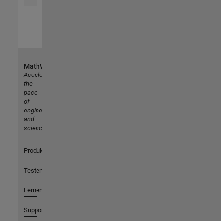
MathWorks
Accelerating
the
pace
of
engineering
and
science
Produkte
Testen oder Kaufen
Lernen
Support