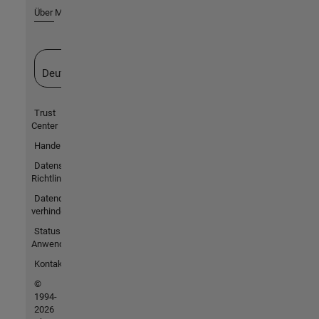
Über MathWorks
Website auswählen
Deutschland
Trust
Center
Handelsmarken
Datenschutz-
Richtlinien
Datendiebstahl
verhindern
Status von
Anwendungen
Kontakt
©
1994-
2026