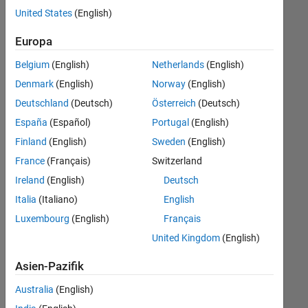
offenen
Legal
United States
(English)
Stellen,
die
Europa
Ihren
Suchkriterien
Belgium
(English)
Netherlands
(English)
entsprechen.
Denmark
(English)
Norway
(English)
Sie
Deutschland
(Deutsch)
Österreich
(Deutsch)
können
die
España
(Español)
Portugal
(English)
Suchkriterien
Finland
(English)
Sweden
(English)
weiter
France
(Français)
Switzerland
fassen
oder
Ireland
(English)
Deutsch
alle
Italia
(Italiano)
English
Stellenangebote
Luxembourg
(English)
Français
anzeigen
.
Wenn
United Kingdom
(English)
Sie
Asien-Pazifik
noch
immer
Australia
(English)
keine