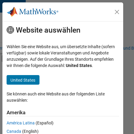
Weiter zum Inhalt
Karriere
bei
Website auswählen
MathWorks
Wählen Sie eine Website aus, um übersetzte Inhalte (sofern
riere – Übersicht
Stellensuche
Niederlassungen
Studierende und B
verfügbar) sowie lokale Veranstaltungen und Angebote
Umschaltung für Off-Canvas-Navigation
anzuzeigen. Auf der Grundlage Ihres Standorts empfehlen
Hauptinhalt
wir Ihnen die folgende Auswahl:
United States
.
FILTER:
Praktika
United States
+
7
Customer Support
Education Sales
Sie können auch eine Website aus der folgenden Liste
auswählen:
Inside Sales
Marketing Communications
Amerika
Derzeit
gibt
Business Model Team
América Latina
(Español)
es
Finance and Operations
keine
Canada
(English)