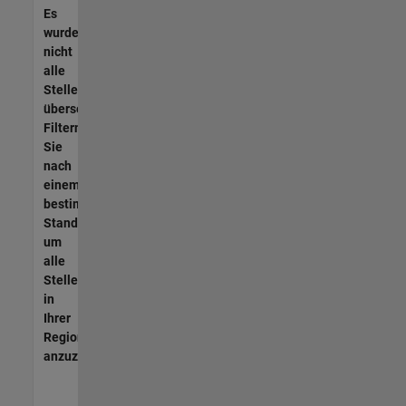
Es
wurden
nicht
alle
Stellen
übersetzt.
Filtern
Sie
nach
einem
bestimmten
Standort,
um
alle
Stellenangebote
in
Ihrer
Region
anzuzeigen.