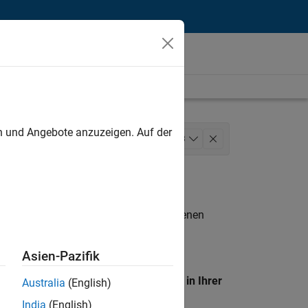
unt
en und Angebote anzuzeigen. Auf der
Sales
Marketing Services
+
3
n entsprechen.
eigen
. Wenn Sie noch immer keine offenen
 Mitglied unseres
Talent-Netzwerks
, um
Asien-Pazifik
en Standort, um alle Stellenangebote in Ihrer
Australia
(English)
India
(English)