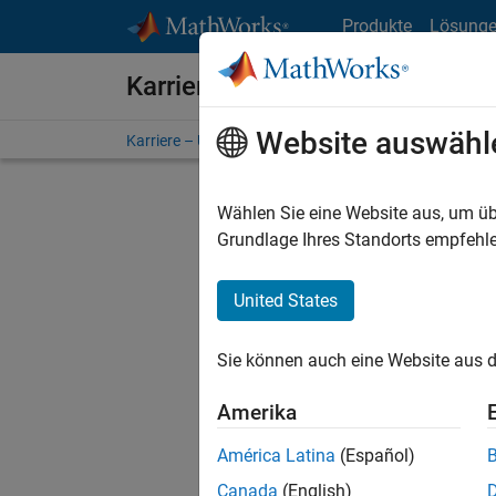
Weiter zum Inhalt
Produkte
Lösung
Karriere bei MathWorks
Website auswähl
Karriere – Übersicht
Stellensuche
Niederlassunge
Wählen Sie eine Website aus, um üb
FILTER:
Grundlage Ihres Standorts empfehle
United States
Derzeit
Sie könn
Sie können auch eine Website aus d
Stellen f
Aktualis
Amerika
Es wurde
América Latina
(Español)
Region a
Canada
(English)