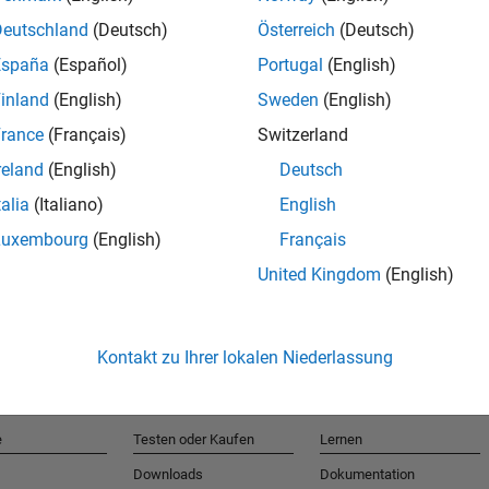
Deutschland
(Deutsch)
Österreich
(Deutsch)
España
(Español)
Portugal
(English)
T
inland
(English)
Sweden
(English)
rance
(Français)
Switzerland
Erhalten 
reland
(English)
Deutsch
talia
(Italiano)
English
Luxembourg
(English)
Français
United Kingdom
(English)
Kontakt zu Ihrer lokalen Niederlassung
e
Testen oder Kaufen
Lernen
Downloads
Dokumentation