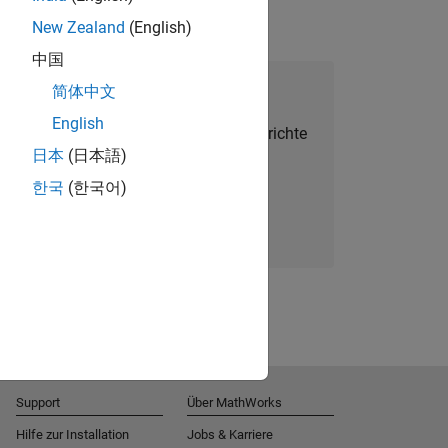
New Zealand
(English)
中国
alent Network beitreten
简体中文
English
Sie personalisierte Stellenangebote, Berichte
日本
(日本語)
und Unternehmensneuigkeiten.
한국
(한국어)
Melden Sie sich noch heute an
Support
Über MathWorks
Hilfe zur Installation
Jobs & Karriere