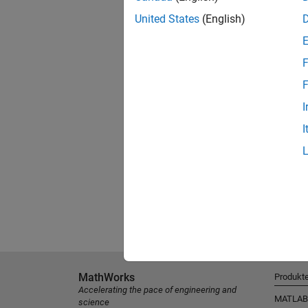
United States
(English)
F
F
I
I
MathWorks
Produkt
Accelerating the pace of engineering and
MATLAB
science