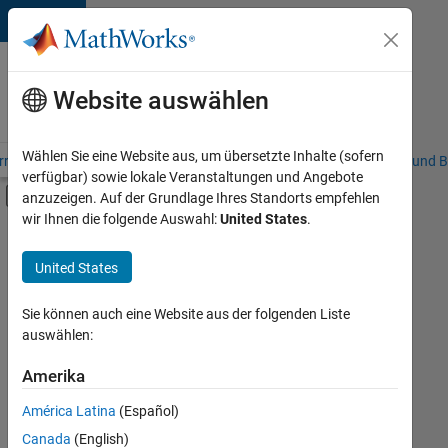
Weiter zum Inhalt
Karriere
bei
Website auswählen
MathWorks
Wählen Sie eine Website aus, um übersetzte Inhalte (sofern
riere – Übersicht
Stellensuche
Niederlassungen
Studierende und B
verfügbar) sowie lokale Veranstaltungen und Angebote
Umschaltung für Off-Canvas-Navigation
anzuzeigen. Auf der Grundlage Ihres Standorts empfehlen
Hauptinhalt
wir Ihnen die folgende Auswahl:
United States
.
FILTER:
Praktika
United States
+
8
Information Technology
Customer Support
Sie können auch eine Website aus der folgenden Liste
auswählen:
Education Sales
Inside Sales
Amerika
Derzeit
gibt
Business Model Team
América Latina
(Español)
es
Finance and Operations
keine
Canada
(English)