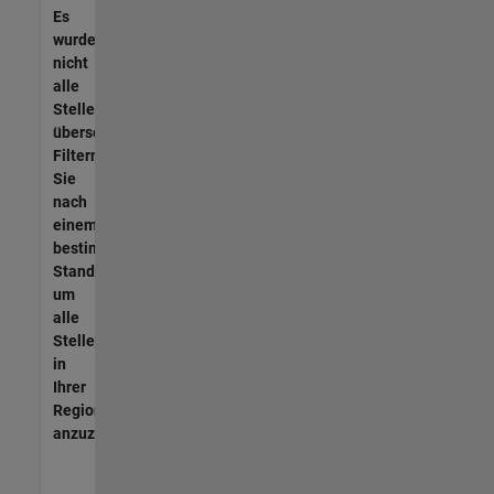
Es
wurden
nicht
alle
Stellen
übersetzt.
Filtern
Sie
nach
einem
bestimmten
Standort,
um
alle
Stellenangebote
in
Ihrer
Region
anzuzeigen.