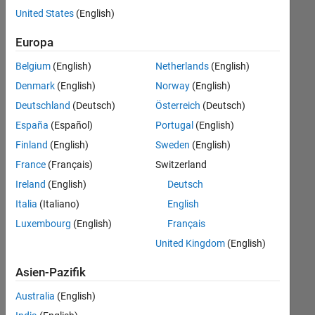
offenen
Legal
United States
(English)
Stellen,
die
Büro- und Verwaltungsdienste
Europa
Ihren
Suchkriterien
Belgium
(English)
Netherlands
(English)
entsprechen.
Denmark
(English)
Norway
(English)
Sie
Deutschland
(Deutsch)
Österreich
(Deutsch)
können
die
España
(Español)
Portugal
(English)
Suchkriterien
Finland
(English)
Sweden
(English)
weiter
France
(Français)
Switzerland
fassen
oder
Ireland
(English)
Deutsch
alle
Italia
(Italiano)
English
Stellenangebote
Luxembourg
(English)
Français
anzeigen
.
Wenn
United Kingdom
(English)
Sie
Asien-Pazifik
noch
immer
Australia
(English)
keine