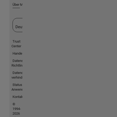
Über MathWorks
Website auswählen
Deutschland
Trust
Center
Handelsmarken
Datenschutz-
Richtlinien
Datendiebstahl
verhindern
Status von
Anwendungen
Kontakt
©
1994-
2026