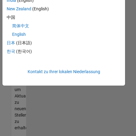
offenen
India
(English)
Stellen
New Zealand
(English)
finden
中国
können,
die
简体中文
Ihren
English
Qualifikationen
日本
(日本語)
entsprechen,
werden
한국
(한국어)
Sie
Mitglied
unseres
Kontakt zu Ihrer lokalen Niederlassung
Talent-
Netzwerks
,
um
Aktualisierungen
zu
neuen
Stellenangeboten
zu
erhalten.