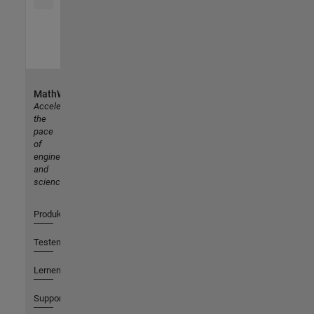
MathWorks
Accelerating
the
pace
of
engineering
and
science
Produkte
Testen oder Kaufen
Lernen
Support