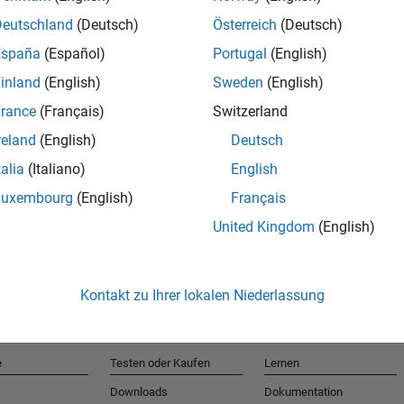
Deutschland
(Deutsch)
Österreich
(Deutsch)
España
(Español)
Portugal
(English)
T
inland
(English)
Sweden
(English)
rance
(Français)
Switzerland
Erhalten 
reland
(English)
Deutsch
talia
(Italiano)
English
Luxembourg
(English)
Français
United Kingdom
(English)
Kontakt zu Ihrer lokalen Niederlassung
e
Testen oder Kaufen
Lernen
Downloads
Dokumentation