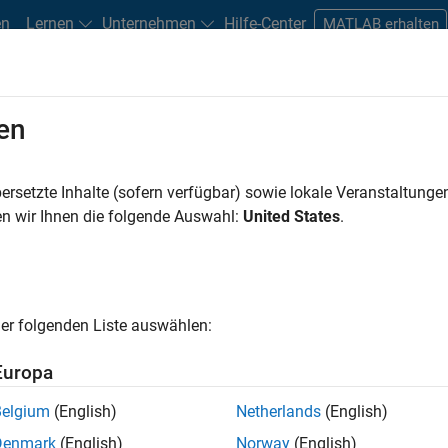
en
Lernen
Unternehmen
Hilfe-Center
MATLAB erhalten
en
n
Studierende und Berufseinsteiger
Ressourcen
Careers-Acco
ersetzte Inhalte (sofern verfügbar) sowie lokale Veranstaltung
Praktika
Information Technology
Customer Support
Education 
n wir Ihnen die folgende Auswahl:
United States
.
Marketing Communications
Marketing Services
Business Model Team
 gibt es keine offenen Stellen, die Ihren Suchkriterie
en die Suchkriterien weiter fassen oder
alle Stellenangebote anz
er folgenden Liste auswählen:
inden können, die Ihren Qualifikationen entsprechen, werden Sie
ierungen zu neuen Stellenangeboten zu erhalten.
Europa
n nicht alle Stellen übersetzt. Filtern Sie nach einem bestimmt
Belgium
(English)
Netherlands
(English)
nzuzeigen.
Denmark
(English)
Norway
(English)