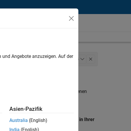
unt
en und Angebote anzuzeigen. Auf der
Sales
Sales Operations
+
4
Büro- und Verwaltungsdienste
n entsprechen.
eigen
. Wenn Sie noch immer keine offenen
 Mitglied unseres
Talent-Netzwerks
, um
Asien-Pazifik
en Standort, um alle Stellenangebote in Ihrer
Australia
(English)
India
(English)