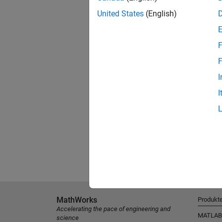
United States
(English)
F
F
I
I
MathWorks
Produkt
Accelerating the pace of engineering and
MATLAB
science