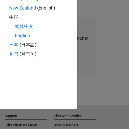
New Zealand
(English)
中国
alent Network beitreten
简体中文
English
Sie personalisierte Stellenangebote, Berichte
日本
(日本語)
und Unternehmensneuigkeiten.
한국
(한국어)
Melden Sie sich noch heute an
Support
Über MathWorks
Hilfe zur Installation
Jobs & Karriere