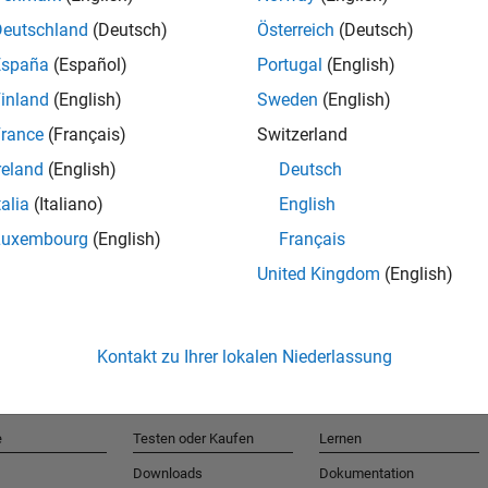
Deutschland
(Deutsch)
Österreich
(Deutsch)
España
(Español)
Portugal
(English)
T
inland
(English)
Sweden
(English)
rance
(Français)
Switzerland
Erhalten 
reland
(English)
Deutsch
talia
(Italiano)
English
Luxembourg
(English)
Français
United Kingdom
(English)
Kontakt zu Ihrer lokalen Niederlassung
e
Testen oder Kaufen
Lernen
Downloads
Dokumentation