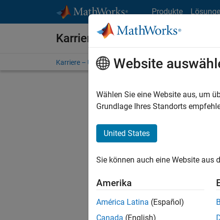
Weiter zum Inhalt
Produkte
Lösung
Karriere bei MathWorks
Website auswähl
Karriere – Übersicht
Stellensuche
Niederlassunge
Wählen Sie eine Website aus, um üb
FILTER:
Grundlage Ihres Standorts empfehle
United States
Derzeit
Sie könn
Sie können auch eine Website aus d
Stellen f
Aktualis
Amerika
Es wurde
América Latina
(Español)
Region a
Canada
(English)