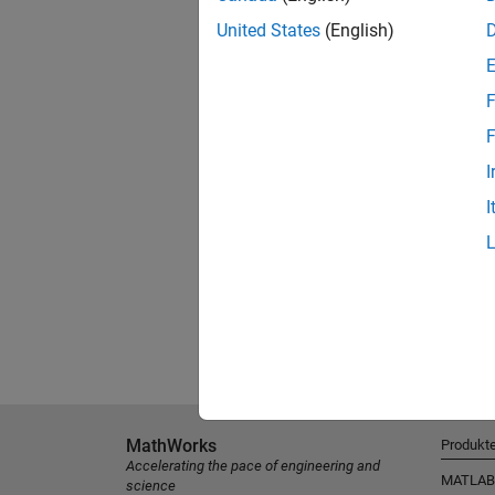
United States
(English)
F
F
I
I
MathWorks
Produkt
Accelerating the pace of engineering and
MATLAB
science