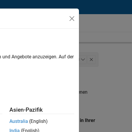
unt
en und Angebote anzuzeigen. Auf der
Sales
Inside Sales
+
3
n entsprechen.
eigen
. Wenn Sie noch immer keine offenen
 Mitglied unseres
Talent-Netzwerks
, um
Asien-Pazifik
en Standort, um alle Stellenangebote in Ihrer
Australia
(English)
India
(English)