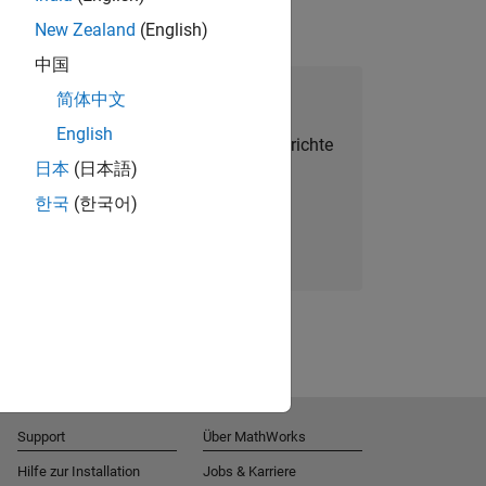
New Zealand
(English)
中国
alent Network beitreten
简体中文
English
Sie personalisierte Stellenangebote, Berichte
日本
(日本語)
und Unternehmensneuigkeiten.
한국
(한국어)
Melden Sie sich noch heute an
Support
Über MathWorks
Hilfe zur Installation
Jobs & Karriere