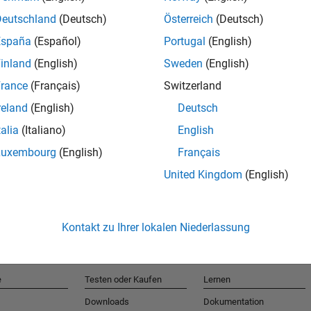
Deutschland
(Deutsch)
Österreich
(Deutsch)
España
(Español)
Portugal
(English)
T
inland
(English)
Sweden
(English)
rance
(Français)
Switzerland
Erhalten 
reland
(English)
Deutsch
talia
(Italiano)
English
Luxembourg
(English)
Français
United Kingdom
(English)
Kontakt zu Ihrer lokalen Niederlassung
e
Testen oder Kaufen
Lernen
Downloads
Dokumentation