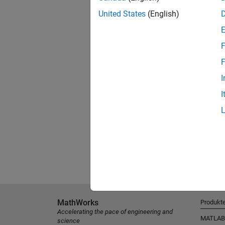
United States
(English)
F
F
I
I
MathWorks
Produkt
Accelerating the pace of engineering and
MATLAB
science