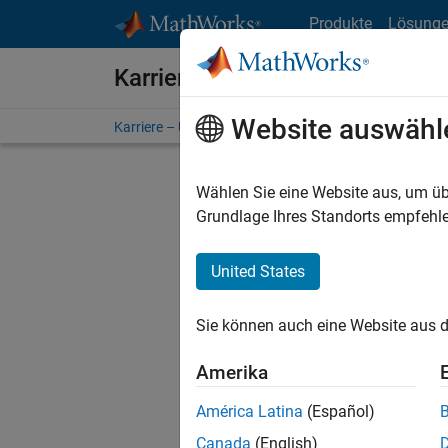
Weiter zum Inhalt
Produkte
Lösung
Karriere bei MathWorks
Website auswähl
Karriere – Übersicht
Stellensuche
Niederlassunge
Wählen Sie eine Website aus, um üb
FILTER:
Grundlage Ihres Standorts empfehle
United States
Derzeit
Sie könn
Sie können auch eine Website aus d
Stellen f
Aktualis
Amerika
Es wurde
América Latina
(Español)
Region a
Canada
(English)