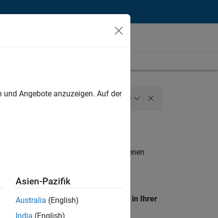
unt
en und Angebote anzuzeigen. Auf der
ons
Marketing Communications
+
3
n entsprechen.
eigen
. Wenn Sie noch immer keine offenen
 Mitglied unseres
Talent-Netzwerks
, um
Asien-Pazifik
en Standort, um alle Stellenangebote in Ihrer
Australia
(English)
India
(English)