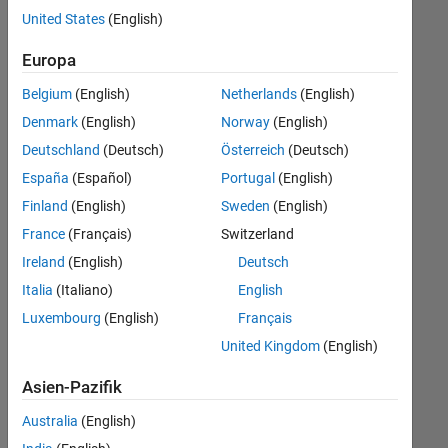
offenen
Büro- und Verwaltungsdienste
United States
(English)
Stellen,
die
Europa
Ihren
Suchkriterien
Belgium
(English)
Netherlands
(English)
entsprechen.
Denmark
(English)
Norway
(English)
Sie
Deutschland
(Deutsch)
Österreich
(Deutsch)
können
die
España
(Español)
Portugal
(English)
Suchkriterien
Finland
(English)
Sweden
(English)
weiter
France
(Français)
Switzerland
fassen
oder
Ireland
(English)
Deutsch
alle
Italia
(Italiano)
English
Stellenangebote
Luxembourg
(English)
Français
anzeigen
.
Wenn
United Kingdom
(English)
Sie
Asien-Pazifik
noch
immer
Australia
(English)
keine