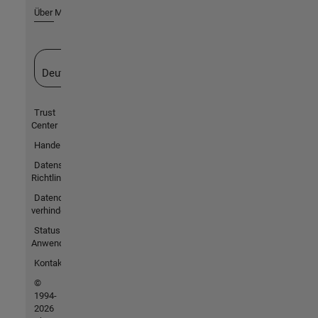
Über MathWorks
Website auswählen
Deutschland
Trust
Center
Handelsmarken
Datenschutz-
Richtlinien
Datendiebstahl
verhindern
Status von
Anwendungen
Kontakt
©
1994-
2026