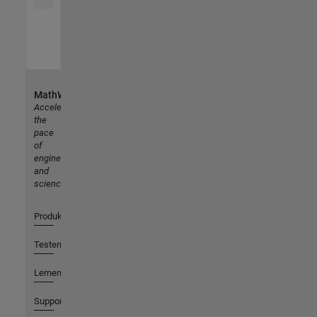
MathWorks
Accelerating
the
pace
of
engineering
and
science
Produkte
Testen oder Kaufen
Lernen
Support