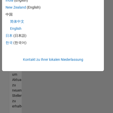
offenen
India
(English)
Stellen
New Zealand
(English)
finden
中国
können,
die
简体中文
Ihren
English
Qualifikationen
日本
(日本語)
entsprechen,
werden
한국
(한국어)
Sie
Mitglied
unseres
Kontakt zu Ihrer lokalen Niederlassung
Talent-
Netzwerks
,
um
Aktualisierungen
zu
neuen
Stellenangeboten
zu
erhalten.