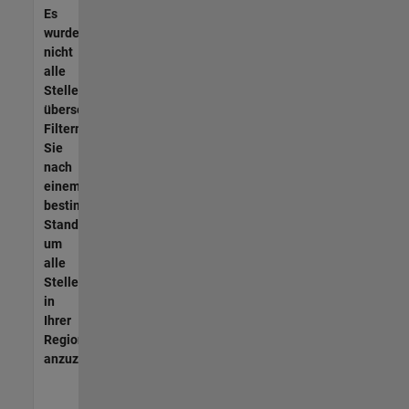
Es
wurden
nicht
alle
Stellen
übersetzt.
Filtern
Sie
nach
einem
bestimmten
Standort,
um
alle
Stellenangebote
in
Ihrer
Region
anzuzeigen.