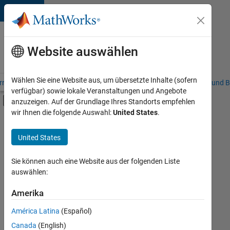
Weiter zum Inhalt
Karriere
bei
Website auswählen
MathWorks
Wählen Sie eine Website aus, um übersetzte Inhalte (sofern
riere – Übersicht
Stellensuche
Niederlassungen
Studierende und B
verfügbar) sowie lokale Veranstaltungen und Angebote
Umschaltung für Off-Canvas-Navigation
anzuzeigen. Auf der Grundlage Ihres Standorts empfehlen
Hauptinhalt
wir Ihnen die folgende Auswahl:
United States
.
FILTER:
Praktika
United States
+
7
Information Technology
Education Sales
Sie können auch eine Website aus der folgenden Liste
auswählen:
Inside Sales
Business Model Team
Amerika
Derzeit
gibt
Human Resources
América Latina
(Español)
es
Legal
keine
Canada
(English)