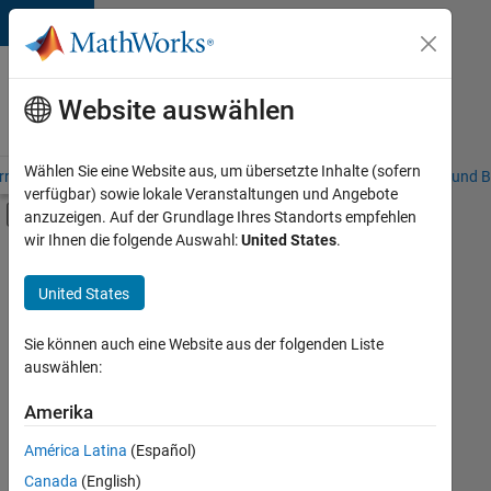
Weiter zum Inhalt
Karriere
bei
Website auswählen
MathWorks
Wählen Sie eine Website aus, um übersetzte Inhalte (sofern
riere – Übersicht
Stellensuche
Niederlassungen
Studierende und B
verfügbar) sowie lokale Veranstaltungen und Angebote
Umschaltung für Off-Canvas-Navigation
anzuzeigen. Auf der Grundlage Ihres Standorts empfehlen
Hauptinhalt
wir Ihnen die folgende Auswahl:
United States
.
FILTER:
Praktika
United States
+
7
Information Technology
Education Sales
Sie können auch eine Website aus der folgenden Liste
auswählen:
Inside Sales
Sales Operations
Amerika
Derzeit
gibt
Business Model Team
América Latina
(Español)
es
Human Resources
keine
Canada
(English)