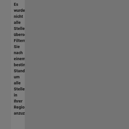
Es
wurden
nicht
alle
Stellen
übersetzt.
Filtern
Sie
nach
einem
bestimmten
Standort,
um
alle
Stellenangebote
in
Ihrer
Region
anzuzeigen.