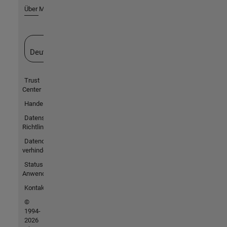
Über MathWorks
Website auswählen
Deutschland
Trust
Center
Handelsmarken
Datenschutz-
Richtlinien
Datendiebstahl
verhindern
Status von
Anwendungen
Kontakt
©
1994-
2026