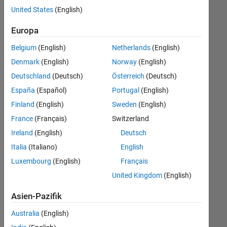
offenen
Legal
United States
(English)
Stellen,
die
Europa
Ihren
Suchkriterien
Belgium
(English)
Netherlands
(English)
entsprechen.
Denmark
(English)
Norway
(English)
Sie
Deutschland
(Deutsch)
Österreich
(Deutsch)
können
die
España
(Español)
Portugal
(English)
Suchkriterien
Finland
(English)
Sweden
(English)
weiter
France
(Français)
Switzerland
fassen
oder
Ireland
(English)
Deutsch
alle
Italia
(Italiano)
English
Stellenangebote
Luxembourg
(English)
Français
anzeigen
.
Wenn
United Kingdom
(English)
Sie
Asien-Pazifik
noch
immer
Australia
(English)
keine