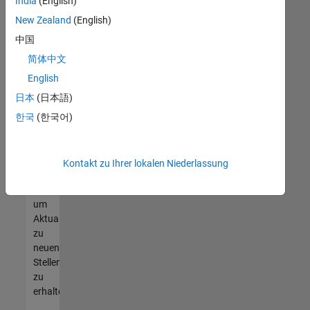
offenen
India
(English)
Stellen
New Zealand
(English)
finden
中国
können,
die
简体中文
Ihren
English
Qualifikationen
日本
(日本語)
entsprechen,
werden
한국
(한국어)
Sie
Mitglied
unseres
Kontakt zu Ihrer lokalen Niederlassung
Talent-
Netzwerks
,
um
Aktualisierungen
zu
neuen
Stellenangeboten
zu
erhalten.