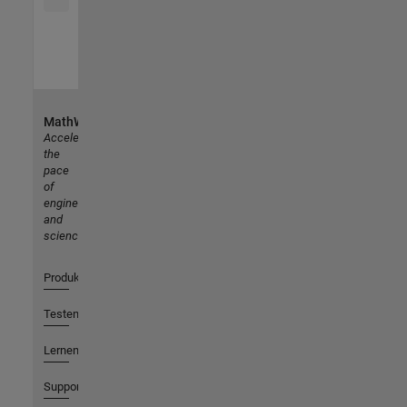
MathWorks
Accelerating
the
pace
of
engineering
and
science
Produkte
Testen oder Kaufen
Lernen
Support