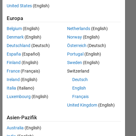
offenen
Human Resources
United States
(English)
Stellen,
die
Büro- und Verwaltungsdienste
Europa
Ihren
Suchkriterien
Belgium
(English)
Netherlands
(English)
entsprechen.
Denmark
(English)
Norway
(English)
Sie
Deutschland
(Deutsch)
Österreich
(Deutsch)
können
die
España
(Español)
Portugal
(English)
Suchkriterien
Finland
(English)
Sweden
(English)
weiter
France
(Français)
Switzerland
fassen
oder
Ireland
(English)
Deutsch
alle
Italia
(Italiano)
English
Stellenangebote
Luxembourg
(English)
Français
anzeigen
.
Wenn
United Kingdom
(English)
Sie
Asien-Pazifik
noch
immer
Australia
(English)
keine