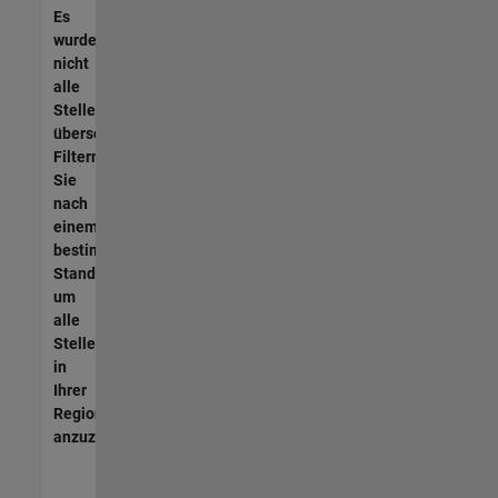
Es
wurden
nicht
alle
Stellen
übersetzt.
Filtern
Sie
nach
einem
bestimmten
Standort,
um
alle
Stellenangebote
in
Ihrer
Region
anzuzeigen.