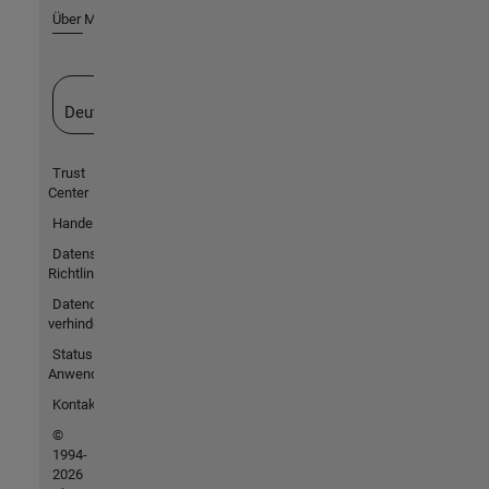
Über MathWorks
Website auswählen
Deutschland
Trust
Center
Handelsmarken
Datenschutz-
Richtlinien
Datendiebstahl
verhindern
Status von
Anwendungen
Kontakt
©
1994-
2026