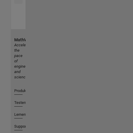
MathWorks
Accelerating
the
pace
of
engineering
and
science
Produkte
Testen oder Kaufen
Lernen
Support