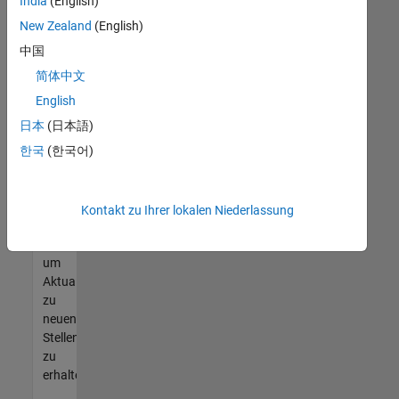
offenen
India
(English)
Stellen
New Zealand
(English)
finden
中国
können,
die
简体中文
Ihren
English
Qualifikationen
日本
(日本語)
entsprechen,
werden
한국
(한국어)
Sie
Mitglied
unseres
Kontakt zu Ihrer lokalen Niederlassung
Talent-
Netzwerks
,
um
Aktualisierungen
zu
neuen
Stellenangeboten
zu
erhalten.