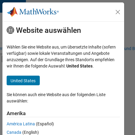
Weiter zum Inhalt
Karriere
bei
Website auswählen
MathWorks
Wählen Sie eine Website aus, um übersetzte Inhalte (sofern
riere – Übersicht
Stellensuche
Niederlassungen
Studierende und B
verfügbar) sowie lokale Veranstaltungen und Angebote
Umschaltung für Off-Canvas-Navigation
anzuzeigen. Auf der Grundlage Ihres Standorts empfehlen
Hauptinhalt
wir Ihnen die folgende Auswahl:
United States
.
FILTER:
Praktika
United States
+
8
Information Technology
Education Sales
Sie können auch eine Website aus der folgenden Liste
auswählen:
Sales Operations
Marketing Communications
Amerika
Derzeit
gibt
Business Model Team
América Latina
(Español)
es
Finance and Operations
keine
Canada
(English)