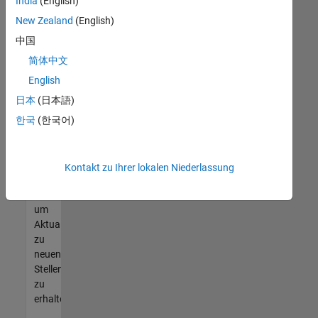
offenen
India
(English)
Stellen
New Zealand
(English)
finden
中国
können,
die
简体中文
Ihren
English
Qualifikationen
日本
(日本語)
entsprechen,
werden
한국
(한국어)
Sie
Mitglied
unseres
Kontakt zu Ihrer lokalen Niederlassung
Talent-
Netzwerks
,
um
Aktualisierungen
zu
neuen
Stellenangeboten
zu
erhalten.