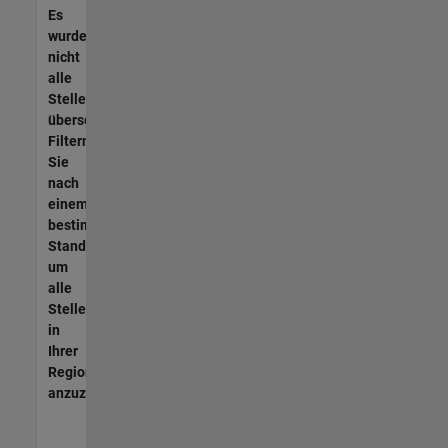
Es
wurden
nicht
alle
Stellen
übersetzt.
Filtern
Sie
nach
einem
bestimmten
Standort,
um
alle
Stellenangebote
in
Ihrer
Region
anzuzeigen.