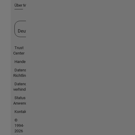
Über MathWorks
Website auswählen
Deutschland
Trust
Center
Handelsmarken
Datenschutz-
Richtlinien
Datendiebstahl
verhindern
Status von
Anwendungen
Kontakt
©
1994-
2026