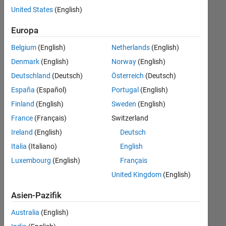
offenen
Büro- und Verwaltungsdienste
United States
(English)
Stellen,
die
Europa
Ihren
Suchkriterien
Belgium
(English)
Netherlands
(English)
entsprechen.
Denmark
(English)
Norway
(English)
Sie
Deutschland
(Deutsch)
Österreich
(Deutsch)
können
die
España
(Español)
Portugal
(English)
Suchkriterien
Finland
(English)
Sweden
(English)
weiter
France
(Français)
Switzerland
fassen
oder
Ireland
(English)
Deutsch
alle
Italia
(Italiano)
English
Stellenangebote
Luxembourg
(English)
Français
anzeigen
.
Wenn
United Kingdom
(English)
Sie
Asien-Pazifik
noch
immer
Australia
(English)
keine