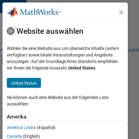
Weiter zum Inhalt
Karriere
bei
Website auswählen
MathWorks
Wählen Sie eine Website aus, um übersetzte Inhalte (sofern
riere – Übersicht
Stellensuche
Niederlassungen
Studierende und B
verfügbar) sowie lokale Veranstaltungen und Angebote
Umschaltung für Off-Canvas-Navigation
anzuzeigen. Auf der Grundlage Ihres Standorts empfehlen
Hauptinhalt
wir Ihnen die folgende Auswahl:
United States
.
FILTER:
Praktika
United States
+
7
Education Sales
Inside Sales
Sie können auch eine Website aus der folgenden Liste
auswählen:
Sales Operations
Business Model Team
Amerika
Derzeit
gibt
Finance and Operations
América Latina
(Español)
es
Legal
keine
Canada
(English)