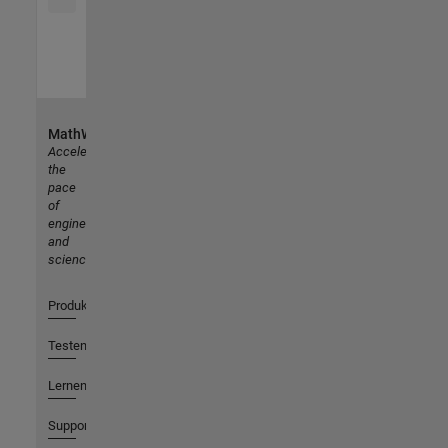
MathWorks
Accelerating
the
pace
of
engineering
and
science
Produkte
Testen oder Kaufen
Lernen
Support