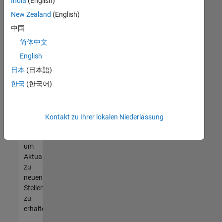
offenen
India
(English)
Stellen
New Zealand
(English)
finden
中国
können,
die
简体中文
Ihren
English
Qualifikationen
日本
(日本語)
entsprechen,
werden
한국
(한국어)
Sie
Mitglied
unseres
Kontakt zu Ihrer lokalen Niederlassung
Talent-
Netzwerks
,
um
Aktualisierungen
zu
neuen
Stellenangeboten
zu
erhalten.