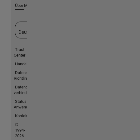
Über MathWorks
Website auswählen
Deutschland
Trust
Center
Handelsmarken
Datenschutz-
Richtlinien
Datendiebstahl
verhindern
Status von
Anwendungen
Kontakt
©
1994-
2026