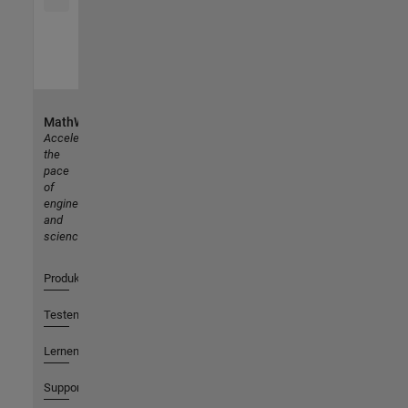
MathWorks
Accelerating
the
pace
of
engineering
and
science
Produkte
Testen oder Kaufen
Lernen
Support