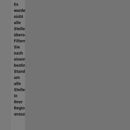
Es
wurden
nicht
alle
Stellen
übersetzt.
Filtern
Sie
nach
einem
bestimmten
Standort,
um
alle
Stellenangebote
in
Ihrer
Region
anzuzeigen.