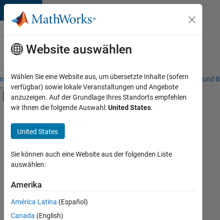
Weiter zum Inhalt
Karriere
bei
Website auswählen
MathWorks
Wählen Sie eine Website aus, um übersetzte Inhalte (sofern
riere – Übersicht
Stellensuche
Niederlassungen
Studierende und B
verfügbar) sowie lokale Veranstaltungen und Angebote
Umschaltung für Off-Canvas-Navigation
anzuzeigen. Auf der Grundlage Ihres Standorts empfehlen
Hauptinhalt
wir Ihnen die folgende Auswahl:
United States
.
FILTER:
Praktika
United States
+
7
Information Technology
Education Sales
Sie können auch eine Website aus der folgenden Liste
auswählen:
Marketing Communications
Marketing Services
Amerika
Derzeit
gibt
Business Model Team
América Latina
(Español)
es
Finance and Operations
keine
Canada
(English)