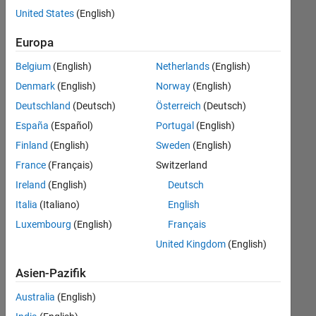
offenen
Büro- und Verwaltungsdienste
United States
(English)
Stellen,
die
Europa
Ihren
Suchkriterien
Belgium
(English)
Netherlands
(English)
entsprechen.
Denmark
(English)
Norway
(English)
Sie
Deutschland
(Deutsch)
Österreich
(Deutsch)
können
die
España
(Español)
Portugal
(English)
Suchkriterien
Finland
(English)
Sweden
(English)
weiter
France
(Français)
Switzerland
fassen
oder
Ireland
(English)
Deutsch
alle
Italia
(Italiano)
English
Stellenangebote
Luxembourg
(English)
Français
anzeigen
.
Wenn
United Kingdom
(English)
Sie
Asien-Pazifik
noch
immer
Australia
(English)
keine