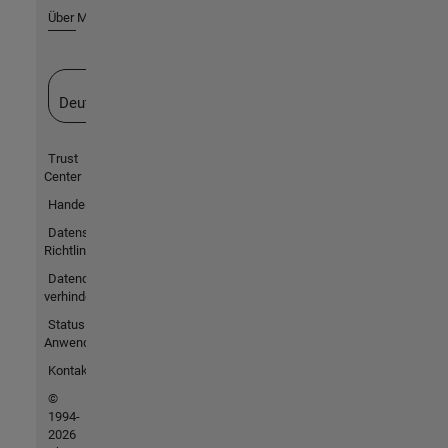
Über MathWorks
Website auswählen
Deutschland
Trust
Center
Handelsmarken
Datenschutz-
Richtlinien
Datendiebstahl
verhindern
Status von
Anwendungen
Kontakt
©
1994-
2026