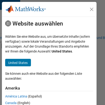
Weiter zum Inhalt
Karriere
bei
Website auswählen
MathWorks
Wählen Sie eine Website aus, um übersetzte Inhalte (sofern
riere – Übersicht
Stellensuche
Niederlassungen
Studierende und B
verfügbar) sowie lokale Veranstaltungen und Angebote
Umschaltung für Off-Canvas-Navigation
anzuzeigen. Auf der Grundlage Ihres Standorts empfehlen
Hauptinhalt
wir Ihnen die folgende Auswahl:
United States
.
FILTER:
Praktika
United States
+
7
Commercial Sales
Marketing Communications
Sie können auch eine Website aus der folgenden Liste
auswählen:
Business Model Team
Finance and Operations
Amerika
Derzeit
gibt
Human Resources
América Latina
(Español)
es
Legal
keine
Canada
(English)