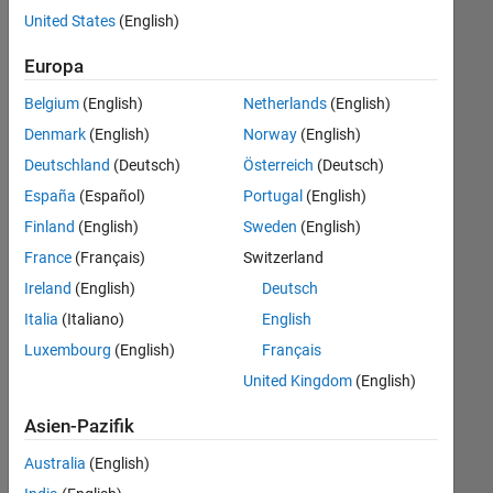
offenen
Büro- und Verwaltungsdienste
United States
(English)
Stellen,
die
Europa
Ihren
Suchkriterien
Belgium
(English)
Netherlands
(English)
entsprechen.
Denmark
(English)
Norway
(English)
Sie
Deutschland
(Deutsch)
Österreich
(Deutsch)
können
die
España
(Español)
Portugal
(English)
Suchkriterien
Finland
(English)
Sweden
(English)
weiter
France
(Français)
Switzerland
fassen
oder
Ireland
(English)
Deutsch
alle
Italia
(Italiano)
English
Stellenangebote
Luxembourg
(English)
Français
anzeigen
.
Wenn
United Kingdom
(English)
Sie
Asien-Pazifik
noch
immer
Australia
(English)
keine