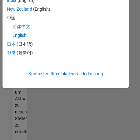
offenen
India
(English)
Stellen
New Zealand
(English)
finden
中国
können,
die
简体中文
Ihren
English
Qualifikationen
日本
(日本語)
entsprechen,
werden
한국
(한국어)
Sie
Mitglied
unseres
Kontakt zu Ihrer lokalen Niederlassung
Talent-
Netzwerks
,
um
Aktualisierungen
zu
neuen
Stellenangeboten
zu
erhalten.