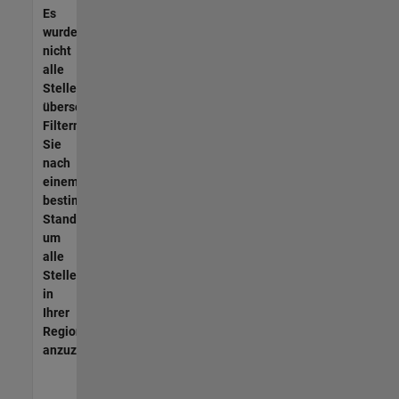
Es
wurden
nicht
alle
Stellen
übersetzt.
Filtern
Sie
nach
einem
bestimmten
Standort,
um
alle
Stellenangebote
in
Ihrer
Region
anzuzeigen.