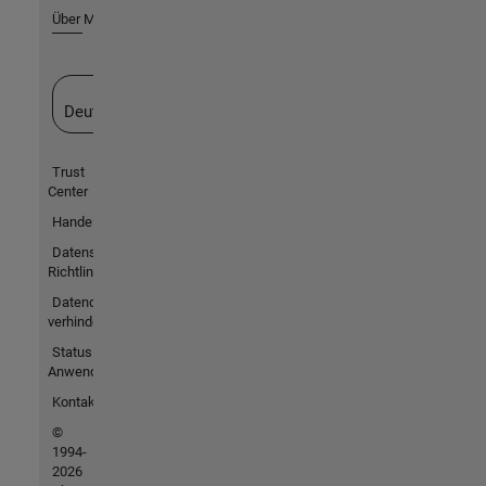
Über MathWorks
Website auswählen
Deutschland
Trust
Center
Handelsmarken
Datenschutz-
Richtlinien
Datendiebstahl
verhindern
Status von
Anwendungen
Kontakt
©
1994-
2026