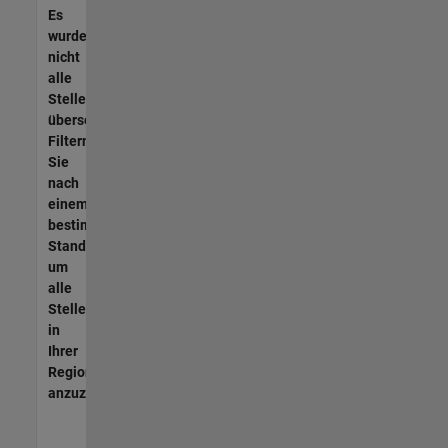
Es
wurden
nicht
alle
Stellen
übersetzt.
Filtern
Sie
nach
einem
bestimmten
Standort,
um
alle
Stellenangebote
in
Ihrer
Region
anzuzeigen.