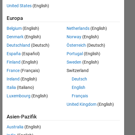
offenen
Finance and Operations
United States
(English)
Stellen,
die
Europa
Ihren
Suchkriterien
Belgium
(English)
Netherlands
(English)
entsprechen.
Denmark
(English)
Norway
(English)
Sie
Deutschland
(Deutsch)
Österreich
(Deutsch)
können
die
España
(Español)
Portugal
(English)
Suchkriterien
Finland
(English)
Sweden
(English)
weiter
France
(Français)
Switzerland
fassen
oder
Ireland
(English)
Deutsch
alle
Italia
(Italiano)
English
Stellenangebote
Luxembourg
(English)
Français
anzeigen
.
Wenn
United Kingdom
(English)
Sie
Asien-Pazifik
noch
immer
Australia
(English)
keine