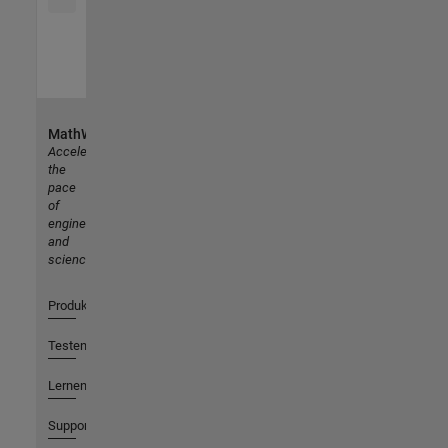
MathWorks
Accelerating
the
pace
of
engineering
and
science
Produkte
Testen oder Kaufen
Lernen
Support