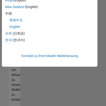
offenen
India
(English)
Stellen
New Zealand
(English)
finden
中国
können,
die
简体中文
Ihren
English
Qualifikationen
日本
(日本語)
entsprechen,
werden
한국
(한국어)
Sie
Mitglied
unseres
Kontakt zu Ihrer lokalen Niederlassung
Talent-
Netzwerks
,
um
Aktualisierungen
zu
neuen
Stellenangeboten
zu
erhalten.