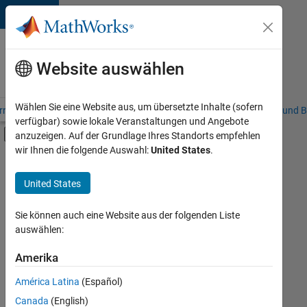
Weiter zum Inhalt
Karriere
bei
Website auswählen
MathWorks
Wählen Sie eine Website aus, um übersetzte Inhalte (sofern
riere – Übersicht
Stellensuche
Niederlassungen
Studierende und B
verfügbar) sowie lokale Veranstaltungen und Angebote
Umschaltung für Off-Canvas-Navigation
anzuzeigen. Auf der Grundlage Ihres Standorts empfehlen
Hauptinhalt
wir Ihnen die folgende Auswahl:
United States
.
FILTER:
Praktika
United States
+
7
Information Technology
Commercial Sales
Sie können auch eine Website aus der folgenden Liste
auswählen:
Inside Sales
Sales Operations
Amerika
Derzeit
gibt
Marketing Services
América Latina
(Español)
es
Business Model Team
keine
Canada
(English)