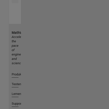
MathWorks
Accelerating
the
pace
of
engineering
and
science
Produkte
Testen oder Kaufen
Lernen
Support