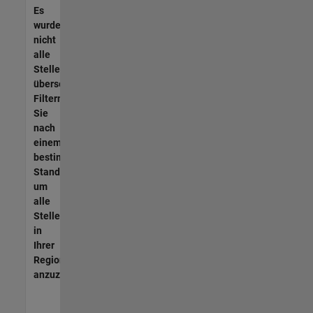
Es
wurden
nicht
alle
Stellen
übersetzt.
Filtern
Sie
nach
einem
bestimmten
Standort,
um
alle
Stellenangebote
in
Ihrer
Region
anzuzeigen.