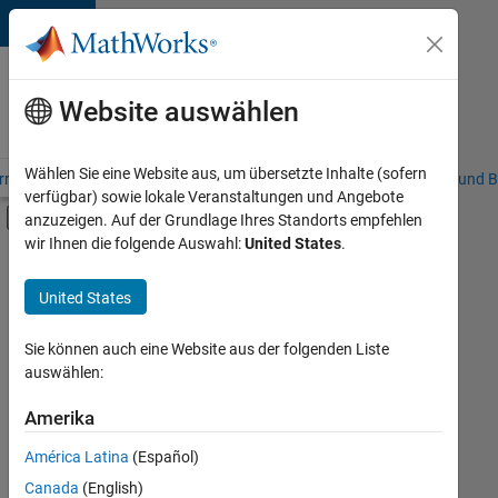
Weiter zum Inhalt
Karriere
bei
Website auswählen
MathWorks
Wählen Sie eine Website aus, um übersetzte Inhalte (sofern
riere – Übersicht
Stellensuche
Niederlassungen
Studierende und B
verfügbar) sowie lokale Veranstaltungen und Angebote
Umschaltung für Off-Canvas-Navigation
anzuzeigen. Auf der Grundlage Ihres Standorts empfehlen
Hauptinhalt
wir Ihnen die folgende Auswahl:
United States
.
FILTER:
Praktika
United States
+
8
Commercial Sales
Customer Support
Sie können auch eine Website aus der folgenden Liste
auswählen:
Sales Operations
Marketing Communications
Amerika
Derzeit
gibt
Marketing Services
América Latina
(Español)
es
Business Model Team
keine
Canada
(English)