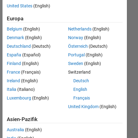
offenen
Human Resources
United States
(English)
Stellen,
die
Legal
Europa
Ihren
Suchkriterien
Belgium
(English)
Netherlands
(English)
entsprechen.
Denmark
(English)
Norway
(English)
Sie
Deutschland
(Deutsch)
Österreich
(Deutsch)
können
die
España
(Español)
Portugal
(English)
Suchkriterien
Finland
(English)
Sweden
(English)
weiter
France
(Français)
Switzerland
fassen
oder
Ireland
(English)
Deutsch
alle
Italia
(Italiano)
English
Stellenangebote
Luxembourg
(English)
Français
anzeigen
.
Wenn
United Kingdom
(English)
Sie
Asien-Pazifik
noch
immer
Australia
(English)
keine