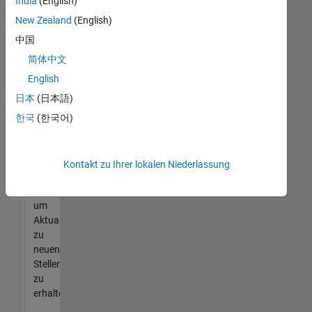
offenen
India
(English)
Stellen
New Zealand
(English)
finden
中国
können,
die
简体中文
Ihren
English
Qualifikationen
日本
(日本語)
entsprechen,
werden
한국
(한국어)
Sie
Mitglied
unseres
Kontakt zu Ihrer lokalen Niederlassung
Talent-
Netzwerks
,
um
Aktualisierungen
zu
neuen
Stellenangeboten
zu
erhalten.