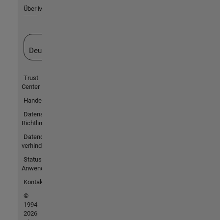
Über MathWorks
Website auswählen
Deutschland
Trust
Center
Handelsmarken
Datenschutz-
Richtlinien
Datendiebstahl
verhindern
Status von
Anwendungen
Kontakt
©
1994-
2026