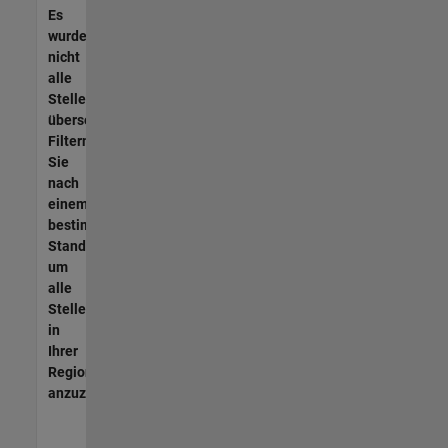
Es
wurden
nicht
alle
Stellen
übersetzt.
Filtern
Sie
nach
einem
bestimmten
Standort,
um
alle
Stellenangebote
in
Ihrer
Region
anzuzeigen.