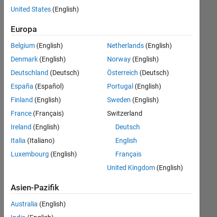
offenen
Legal
United States
(English)
Stellen,
die
Büro- und Verwaltungsdienste
Europa
Ihren
Suchkriterien
Belgium
(English)
Netherlands
(English)
entsprechen.
Denmark
(English)
Norway
(English)
Sie
Deutschland
(Deutsch)
Österreich
(Deutsch)
können
die
España
(Español)
Portugal
(English)
Suchkriterien
Finland
(English)
Sweden
(English)
weiter
France
(Français)
Switzerland
fassen
oder
Ireland
(English)
Deutsch
alle
Italia
(Italiano)
English
Stellenangebote
Luxembourg
(English)
Français
anzeigen
.
Wenn
United Kingdom
(English)
Sie
Asien-Pazifik
noch
immer
Australia
(English)
keine