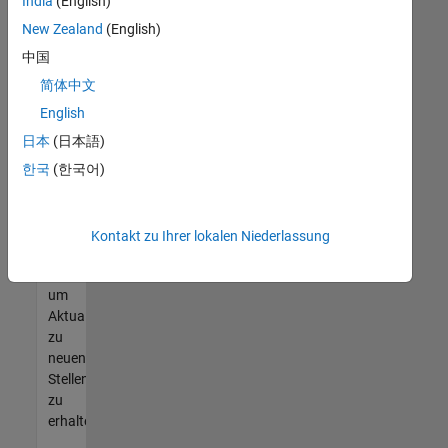
offenen
India
(English)
Stellen
New Zealand
(English)
finden
中国
können,
die
简体中文
Ihren
English
Qualifikationen
日本
(日本語)
entsprechen,
werden
한국
(한국어)
Sie
Mitglied
unseres
Kontakt zu Ihrer lokalen Niederlassung
Talent-
Netzwerks
,
um
Aktualisierungen
zu
neuen
Stellenangeboten
zu
erhalten.