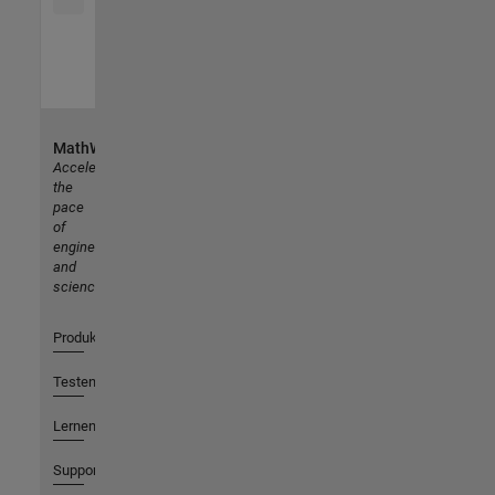
MathWorks
Accelerating
the
pace
of
engineering
and
science
Produkte
Testen oder Kaufen
Lernen
Support