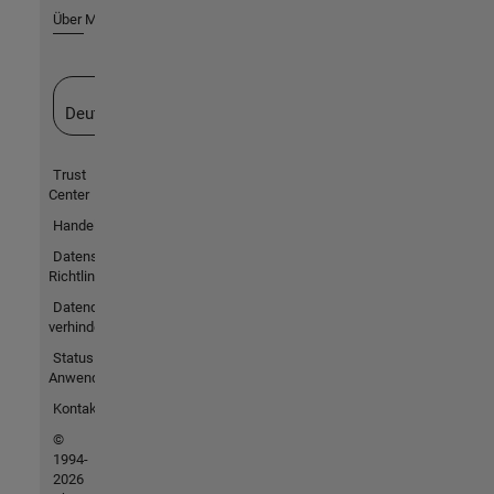
Über MathWorks
Website auswählen
Deutschland
Trust
Center
Handelsmarken
Datenschutz-
Richtlinien
Datendiebstahl
verhindern
Status von
Anwendungen
Kontakt
©
1994-
2026