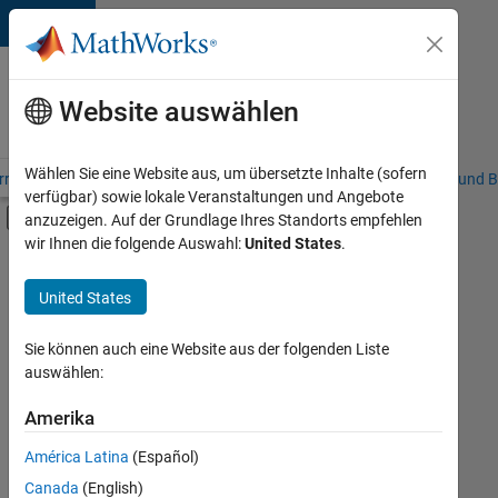
Weiter zum Inhalt
Karriere
bei
Website auswählen
MathWorks
Wählen Sie eine Website aus, um übersetzte Inhalte (sofern
riere – Übersicht
Stellensuche
Niederlassungen
Studierende und B
verfügbar) sowie lokale Veranstaltungen und Angebote
Umschaltung für Off-Canvas-Navigation
anzuzeigen. Auf der Grundlage Ihres Standorts empfehlen
Hauptinhalt
wir Ihnen die folgende Auswahl:
United States
.
FILTER:
Praktika
United States
+
8
Information Technology
Commercial Sales
Sie können auch eine Website aus der folgenden Liste
auswählen:
Customer Support
Sales Operations
Amerika
Derzeit
gibt
Business Model Team
América Latina
(Español)
es
Finance and Operations
keine
Canada
(English)