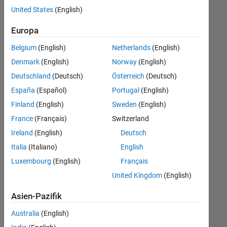
offenen
Büro- und Verwaltungsdienste
United States
(English)
Stellen,
die
Europa
Ihren
Suchkriterien
Belgium
(English)
Netherlands
(English)
entsprechen.
Denmark
(English)
Norway
(English)
Sie
Deutschland
(Deutsch)
Österreich
(Deutsch)
können
die
España
(Español)
Portugal
(English)
Suchkriterien
Finland
(English)
Sweden
(English)
weiter
France
(Français)
Switzerland
fassen
oder
Ireland
(English)
Deutsch
alle
Italia
(Italiano)
English
Stellenangebote
Luxembourg
(English)
Français
anzeigen
.
Wenn
United Kingdom
(English)
Sie
Asien-Pazifik
noch
immer
Australia
(English)
keine