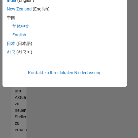
offenen
India
(English)
Stellen
New Zealand
(English)
finden
中国
können,
die
简体中文
Ihren
English
Qualifikationen
日本
(日本語)
entsprechen,
werden
한국
(한국어)
Sie
Mitglied
unseres
Kontakt zu Ihrer lokalen Niederlassung
Talent-
Netzwerks
,
um
Aktualisierungen
zu
neuen
Stellenangeboten
zu
erhalten.