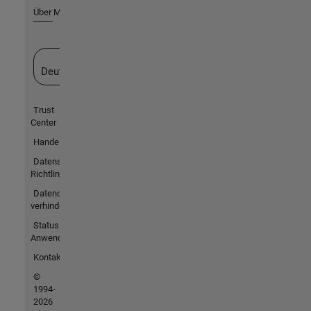
Über MathWorks
Website auswählen
Deutschland
Trust
Center
Handelsmarken
Datenschutz-
Richtlinien
Datendiebstahl
verhindern
Status von
Anwendungen
Kontakt
©
1994-
2026