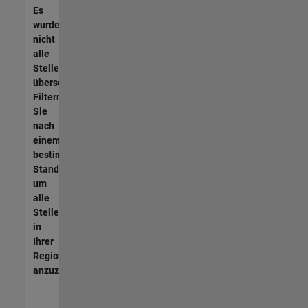
Es
wurden
nicht
alle
Stellen
übersetzt.
Filtern
Sie
nach
einem
bestimmten
Standort,
um
alle
Stellenangebote
in
Ihrer
Region
anzuzeigen.