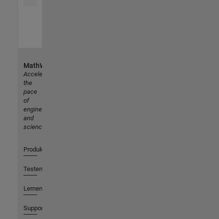
MathWorks
Accelerating
the
pace
of
engineering
and
science
Produkte
Testen oder Kaufen
Lernen
Support