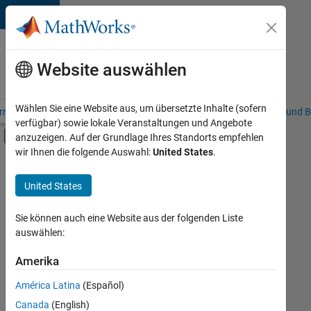
Weiter zum Inhalt
Karriere
bei
Website auswählen
MathWorks
Wählen Sie eine Website aus, um übersetzte Inhalte (sofern
riere – Übersicht
Stellensuche
Niederlassungen
Studierende und B
verfügbar) sowie lokale Veranstaltungen und Angebote
Umschaltung für Off-Canvas-Navigation
anzuzeigen. Auf der Grundlage Ihres Standorts empfehlen
Hauptinhalt
wir Ihnen die folgende Auswahl:
United States
.
FILTER:
Praktika
United States
+
7
Information Technology
Commercial Sales
Sie können auch eine Website aus der folgenden Liste
auswählen:
Customer Support
Inside Sales
Amerika
Derzeit
gibt
Business Model Team
América Latina
(Español)
es
Finance and Operations
keine
Canada
(English)