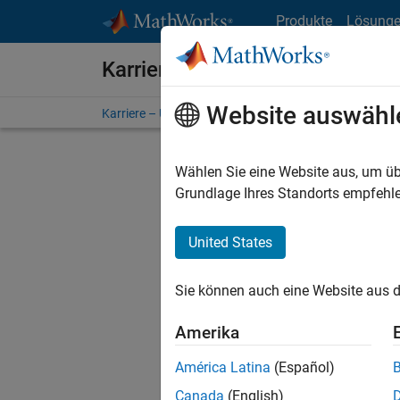
Weiter zum Inhalt
Produkte
Lösung
Karriere bei MathWorks
Website auswähl
Karriere – Übersicht
Stellensuche
Niederlassunge
Wählen Sie eine Website aus, um üb
FILTER:
Grundlage Ihres Standorts empfehle
United States
Derzeit
Sie könn
Sie können auch eine Website aus d
Stellen f
Aktualis
Amerika
Es wurde
América Latina
(Español)
Region a
Canada
(English)