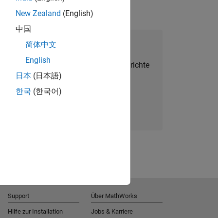
New Zealand
(English)
中国
alent Network beitreten
简体中文
English
Sie personalisierte Stellenangebote, Berichte
日本
(日本語)
und Unternehmensneuigkeiten.
한국
(한국어)
Melden Sie sich noch heute an
Support
Über MathWorks
Hilfe zur Installation
Jobs & Karriere