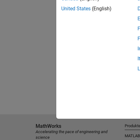
United States
(English)
F
F
I
I
MathWorks
Produkt
Accelerating the pace of engineering and
MATLAB
science