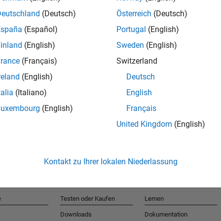
Deutschland
(Deutsch)
Österreich
(Deutsch)
España
(Español)
Portugal
(English)
T
inland
(English)
Sweden
(English)
rance
(Français)
Switzerland
Erhalten 
reland
(English)
Deutsch
talia
(Italiano)
English
Luxembourg
(English)
Français
United Kingdom
(English)
Kontakt zu Ihrer lokalen Niederlassung
e
Testen oder Kaufen
Lernen
Downloads
Dokumentation