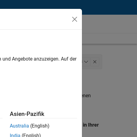
unt
en und Angebote anzuzeigen. Auf der
Sales Operations
+
3
n entsprechen.
eigen
. Wenn Sie noch immer keine offenen
 Mitglied unseres
Talent-Netzwerks
, um
Asien-Pazifik
en Standort, um alle Stellenangebote in Ihrer
Australia
(English)
India
(English)