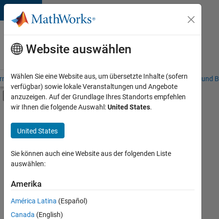
Weiter zum Inhalt
Karriere
bei
Website auswählen
MathWorks
Wählen Sie eine Website aus, um übersetzte Inhalte (sofern
riere – Übersicht
Stellensuche
Niederlassungen
Studierende und B
verfügbar) sowie lokale Veranstaltungen und Angebote
Umschaltung für Off-Canvas-Navigation
anzuzeigen. Auf der Grundlage Ihres Standorts empfehlen
Hauptinhalt
wir Ihnen die folgende Auswahl:
United States
.
FILTER:
Praktika
United States
+
7
Information Technology
Commercial Sales
Sie können auch eine Website aus der folgenden Liste
auswählen:
Customer Support
Education Sales
Amerika
Derzeit
gibt
Marketing Services
América Latina
(Español)
es
Business Model Team
keine
Canada
(English)