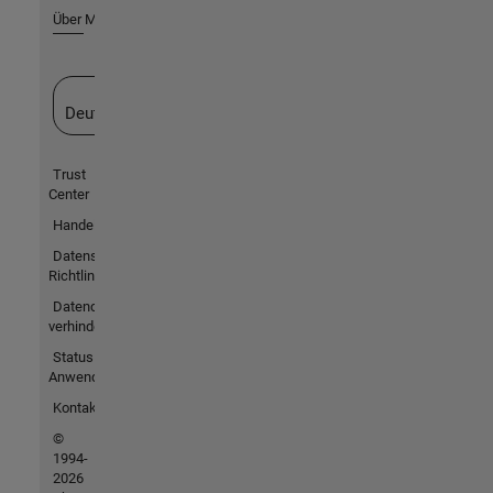
Über MathWorks
Website auswählen
Deutschland
Trust
Center
Handelsmarken
Datenschutz-
Richtlinien
Datendiebstahl
verhindern
Status von
Anwendungen
Kontakt
©
1994-
2026