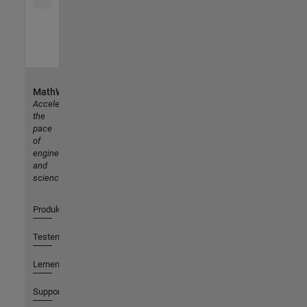
MathWorks
Accelerating
the
pace
of
engineering
and
science
Produkte
Testen oder Kaufen
Lernen
Support