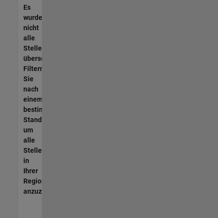
Es
wurden
nicht
alle
Stellen
übersetzt.
Filtern
Sie
nach
einem
bestimmten
Standort,
um
alle
Stellenangebote
in
Ihrer
Region
anzuzeigen.