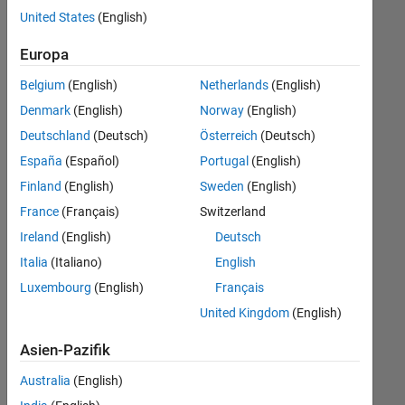
offenen
Human Resources
United States
(English)
Stellen,
die
Europa
Ihren
Suchkriterien
Belgium
(English)
Netherlands
(English)
entsprechen.
Denmark
(English)
Norway
(English)
Sie
Deutschland
(Deutsch)
Österreich
(Deutsch)
können
die
España
(Español)
Portugal
(English)
Suchkriterien
Finland
(English)
Sweden
(English)
weiter
France
(Français)
Switzerland
fassen
oder
Ireland
(English)
Deutsch
alle
Italia
(Italiano)
English
Stellenangebote
Luxembourg
(English)
Français
anzeigen
.
Wenn
United Kingdom
(English)
Sie
Asien-Pazifik
noch
immer
Australia
(English)
keine