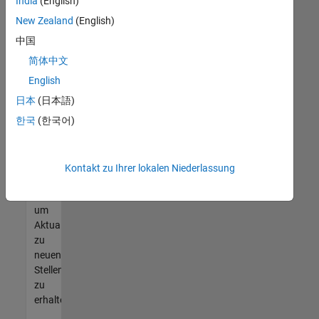
offenen
India
(English)
Stellen
New Zealand
(English)
finden
中国
können,
die
简体中文
Ihren
English
Qualifikationen
日本
(日本語)
entsprechen,
werden
한국
(한국어)
Sie
Mitglied
unseres
Kontakt zu Ihrer lokalen Niederlassung
Talent-
Netzwerks
,
um
Aktualisierungen
zu
neuen
Stellenangeboten
zu
erhalten.