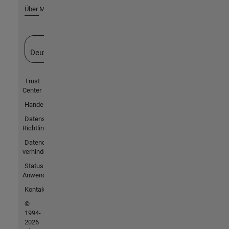
Über MathWorks
Website auswählen
Deutschland
Trust
Center
Handelsmarken
Datenschutz-
Richtlinien
Datendiebstahl
verhindern
Status von
Anwendungen
Kontakt
©
1994-
2026