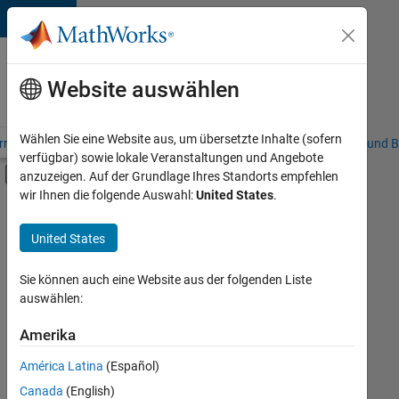
Weiter zum Inhalt
Karriere
bei
Website auswählen
MathWorks
Wählen Sie eine Website aus, um übersetzte Inhalte (sofern
riere – Übersicht
Stellensuche
Niederlassungen
Studierende und B
verfügbar) sowie lokale Veranstaltungen und Angebote
Umschaltung für Off-Canvas-Navigation
anzuzeigen. Auf der Grundlage Ihres Standorts empfehlen
Hauptinhalt
wir Ihnen die folgende Auswahl:
United States
.
FILTER:
Praktika
United States
+
8
Information Technology
Commercial Sales
Sie können auch eine Website aus der folgenden Liste
auswählen:
Customer Support
Education Sales
Amerika
Derzeit
gibt
Business Model Team
América Latina
(Español)
es
Finance and Operations
keine
Canada
(English)