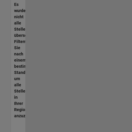
Es
wurden
nicht
alle
Stellen
übersetzt.
Filtern
Sie
nach
einem
bestimmten
Standort,
um
alle
Stellenangebote
in
Ihrer
Region
anzuzeigen.