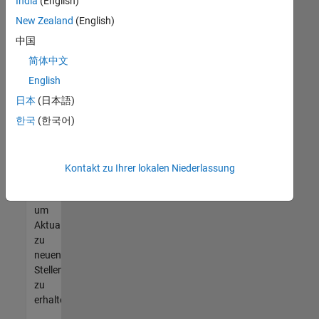
offenen
India
(English)
Stellen
New Zealand
(English)
finden
中国
können,
die
简体中文
Ihren
English
Qualifikationen
日本
(日本語)
entsprechen,
werden
한국
(한국어)
Sie
Mitglied
unseres
Kontakt zu Ihrer lokalen Niederlassung
Talent-
Netzwerks
,
um
Aktualisierungen
zu
neuen
Stellenangeboten
zu
erhalten.