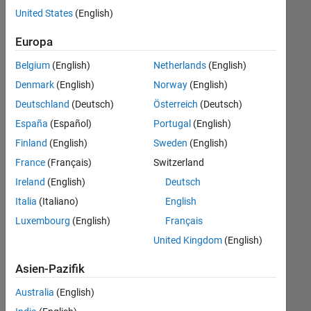
offenen
Human Resources
United States
(English)
Stellen,
die
Legal
Europa
Ihren
Suchkriterien
Belgium
(English)
Netherlands
(English)
entsprechen.
Denmark
(English)
Norway
(English)
Sie
Deutschland
(Deutsch)
Österreich
(Deutsch)
können
die
España
(Español)
Portugal
(English)
Suchkriterien
Finland
(English)
Sweden
(English)
weiter
France
(Français)
Switzerland
fassen
oder
Ireland
(English)
Deutsch
alle
Italia
(Italiano)
English
Stellenangebote
Luxembourg
(English)
Français
anzeigen
.
Wenn
United Kingdom
(English)
Sie
Asien-Pazifik
noch
immer
Australia
(English)
keine