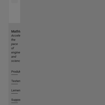
MathWorks
Accelerating
the
pace
of
engineering
and
science
Produkte
Testen oder Kaufen
Lernen
Support