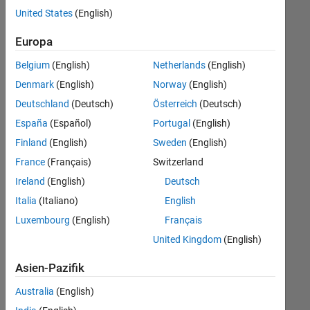
offenen
Finance and Operations
United States
(English)
Stellen,
die
Human Resources
Europa
Ihren
Suchkriterien
Belgium
(English)
Netherlands
(English)
entsprechen.
Denmark
(English)
Norway
(English)
Sie
Deutschland
(Deutsch)
Österreich
(Deutsch)
können
die
España
(Español)
Portugal
(English)
Suchkriterien
Finland
(English)
Sweden
(English)
weiter
France
(Français)
Switzerland
fassen
oder
Ireland
(English)
Deutsch
alle
Italia
(Italiano)
English
Stellenangebote
Luxembourg
(English)
Français
anzeigen
.
Wenn
United Kingdom
(English)
Sie
Asien-Pazifik
noch
immer
Australia
(English)
keine