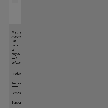
MathWorks
Accelerating
the
pace
of
engineering
and
science
Produkte
Testen oder Kaufen
Lernen
Support