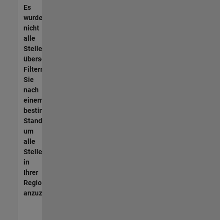
Es
wurden
nicht
alle
Stellen
übersetzt.
Filtern
Sie
nach
einem
bestimmten
Standort,
um
alle
Stellenangebote
in
Ihrer
Region
anzuzeigen.