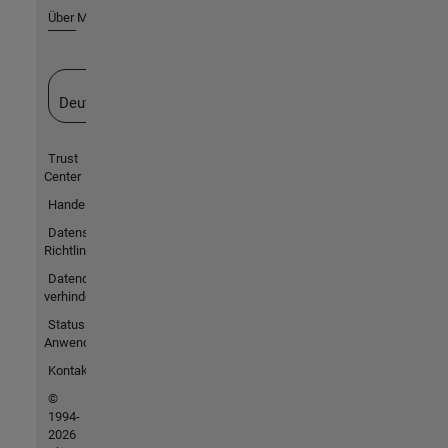
Über MathWorks
Website auswählen
Deutschland
Trust
Center
Handelsmarken
Datenschutz-
Richtlinien
Datendiebstahl
verhindern
Status von
Anwendungen
Kontakt
©
1994-
2026