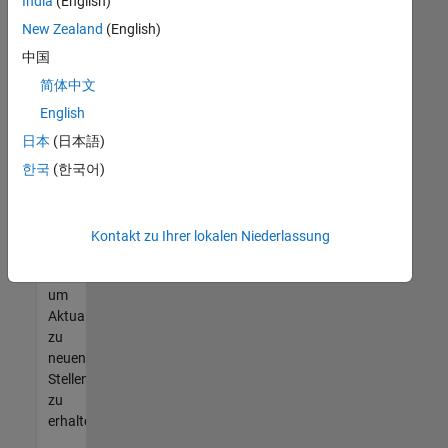
offenen
India
(English)
Stellen
New Zealand
(English)
finden
中国
können,
die
简体中文
Ihren
English
Qualifikationen
日本
(日本語)
entsprechen,
werden
한국
(한국어)
Sie
Mitglied
unseres
Kontakt zu Ihrer lokalen Niederlassung
Talent-
Netzwerks
,
um
Aktualisierungen
zu
neuen
Stellenangeboten
zu
erhalten.