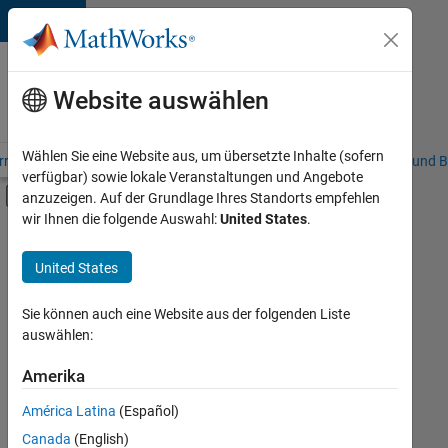
Weiter zum Inhalt
Karriere
bei
Website auswählen
MathWorks
Wählen Sie eine Website aus, um übersetzte Inhalte (sofern
riere – Übersicht
Stellensuche
Niederlassungen
Studierende und B
verfügbar) sowie lokale Veranstaltungen und Angebote
Umschaltung für Off-Canvas-Navigation
anzuzeigen. Auf der Grundlage Ihres Standorts empfehlen
Hauptinhalt
wir Ihnen die folgende Auswahl:
United States
.
FILTER:
Praktika
United States
+
8
Information Technology
Commercial Sales
Sie können auch eine Website aus der folgenden Liste
auswählen:
Customer Support
Education Sales
Amerika
Derzeit
gibt
Sales Operations
América Latina
(Español)
es
Business Model Team
keine
Canada
(English)