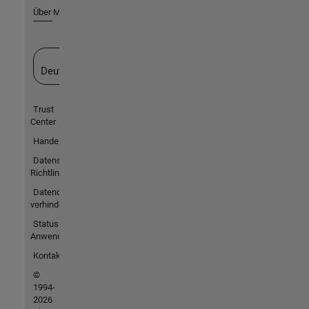
Über MathWorks
Website auswählen
Deutschland
Trust
Center
Handelsmarken
Datenschutz-
Richtlinien
Datendiebstahl
verhindern
Status von
Anwendungen
Kontakt
©
1994-
2026