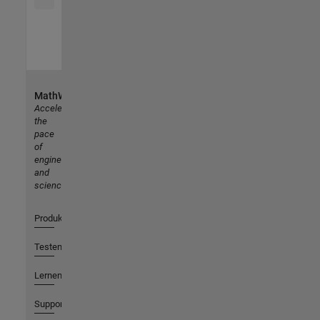
MathWorks
Accelerating
the
pace
of
engineering
and
science
Produkte
Testen oder Kaufen
Lernen
Support