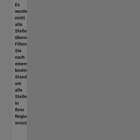
Es
wurden
nicht
alle
Stellen
übersetzt.
Filtern
Sie
nach
einem
bestimmten
Standort,
um
alle
Stellenangebote
in
Ihrer
Region
anzuzeigen.