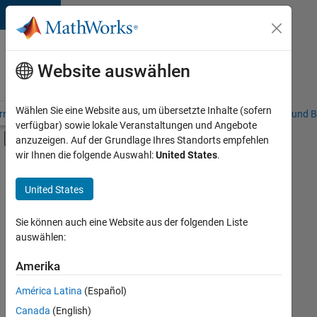
Weiter zum Inhalt
Karriere
bei
Website auswählen
MathWorks
Wählen Sie eine Website aus, um übersetzte Inhalte (sofern
riere – Übersicht
Stellensuche
Niederlassungen
Studierende und B
verfügbar) sowie lokale Veranstaltungen und Angebote
Umschaltung für Off-Canvas-Navigation
anzuzeigen. Auf der Grundlage Ihres Standorts empfehlen
Hauptinhalt
wir Ihnen die folgende Auswahl:
United States
.
FILTER:
Praktika
United States
+
8
Commercial Sales
Customer Support
Sie können auch eine Website aus der folgenden Liste
auswählen:
Education Sales
Sales Operations
Amerika
Derzeit
gibt
Marketing Communications
América Latina
(Español)
es
Business Model Team
keine
Canada
(English)