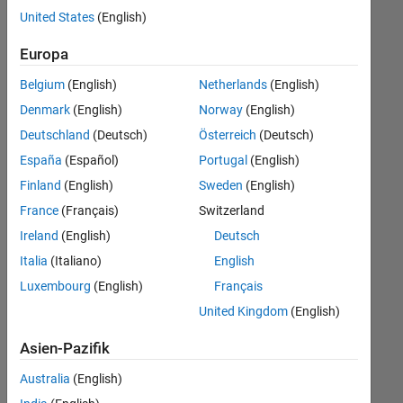
offenen
Finance and Operations
United States
(English)
Stellen,
die
Büro- und Verwaltungsdienste
Europa
Ihren
Suchkriterien
Belgium
(English)
Netherlands
(English)
entsprechen.
Denmark
(English)
Norway
(English)
Sie
Deutschland
(Deutsch)
Österreich
(Deutsch)
können
die
España
(Español)
Portugal
(English)
Suchkriterien
Finland
(English)
Sweden
(English)
weiter
France
(Français)
Switzerland
fassen
oder
Ireland
(English)
Deutsch
alle
Italia
(Italiano)
English
Stellenangebote
Luxembourg
(English)
Français
anzeigen
.
Wenn
United Kingdom
(English)
Sie
Asien-Pazifik
noch
immer
Australia
(English)
keine