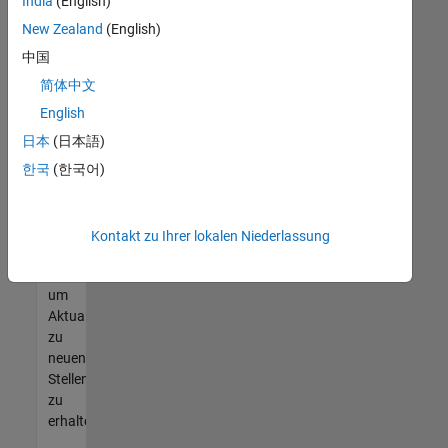
offenen
India
(English)
Stellen
New Zealand
(English)
finden
中国
können,
die
简体中文
Ihren
English
Qualifikationen
日本
(日本語)
entsprechen,
werden
한국
(한국어)
Sie
Mitglied
unseres
Kontakt zu Ihrer lokalen Niederlassung
Talent-
Netzwerks
,
um
Aktualisierungen
zu
neuen
Stellenangeboten
zu
erhalten.