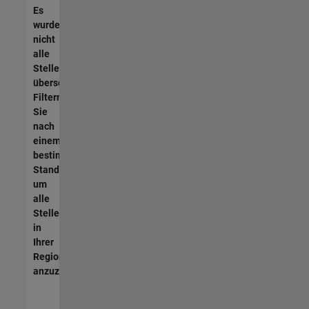
Es
wurden
nicht
alle
Stellen
übersetzt.
Filtern
Sie
nach
einem
bestimmten
Standort,
um
alle
Stellenangebote
in
Ihrer
Region
anzuzeigen.