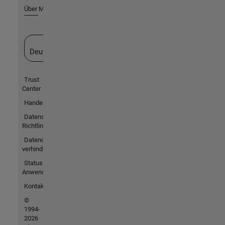
Über MathWorks
Website auswählen
Deutschland
Trust
Center
Handelsmarken
Datenschutz-
Richtlinien
Datendiebstahl
verhindern
Status von
Anwendungen
Kontakt
©
1994-
2026