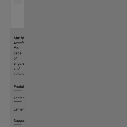
MathWorks
Accelerating
the
pace
of
engineering
and
science
Produkte
Testen oder Kaufen
Lernen
Support