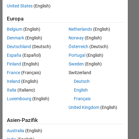
offenen
Business Model Team
United States
(English)
Stellen,
die
Finance and Operations
Europa
Ihren
Suchkriterien
Belgium
(English)
Netherlands
(English)
entsprechen.
Denmark
(English)
Norway
(English)
Sie
Deutschland
(Deutsch)
Österreich
(Deutsch)
können
die
España
(Español)
Portugal
(English)
Suchkriterien
Finland
(English)
Sweden
(English)
weiter
France
(Français)
Switzerland
fassen
oder
Ireland
(English)
Deutsch
alle
Italia
(Italiano)
English
Stellenangebote
Luxembourg
(English)
Français
anzeigen
.
Wenn
United Kingdom
(English)
Sie
Asien-Pazifik
noch
immer
Australia
(English)
keine