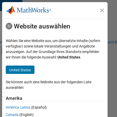
Weiter zum Inhalt
Karriere
bei
Website auswählen
MathWorks
Wählen Sie eine Website aus, um übersetzte Inhalte (sofern
riere – Übersicht
Stellensuche
Niederlassungen
Studierende und B
verfügbar) sowie lokale Veranstaltungen und Angebote
Umschaltung für Off-Canvas-Navigation
anzuzeigen. Auf der Grundlage Ihres Standorts empfehlen
Hauptinhalt
wir Ihnen die folgende Auswahl:
United States
.
FILTER:
Praktika
United States
+
8
Commercial Sales
Customer Support
Sie können auch eine Website aus der folgenden Liste
auswählen:
Education Sales
Sales Operations
Amerika
Derzeit
gibt
Marketing Communications
América Latina
(Español)
es
Marketing Services
keine
Canada
(English)