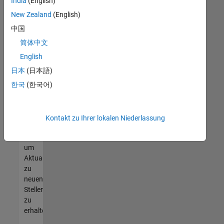
offenen
India
(English)
Stellen
New Zealand
(English)
finden
中国
können,
die
简体中文
Ihren
English
Qualifikationen
日本
(日本語)
entsprechen,
werden
한국
(한국어)
Sie
Mitglied
unseres
Kontakt zu Ihrer lokalen Niederlassung
Talent-
Netzwerks
,
um
Aktualisierungen
zu
neuen
Stellenangeboten
zu
erhalten.