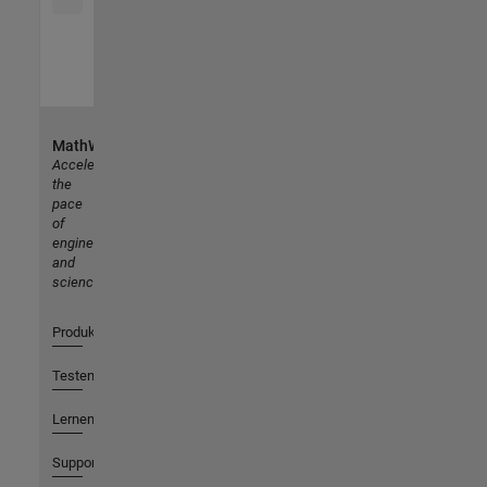
MathWorks
Accelerating
the
pace
of
engineering
and
science
Produkte
Testen oder Kaufen
Lernen
Support