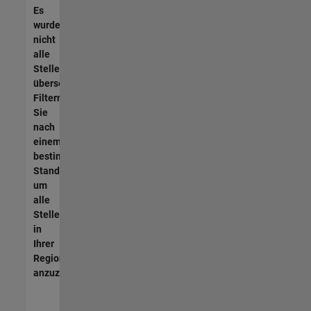
Es
wurden
nicht
alle
Stellen
übersetzt.
Filtern
Sie
nach
einem
bestimmten
Standort,
um
alle
Stellenangebote
in
Ihrer
Region
anzuzeigen.