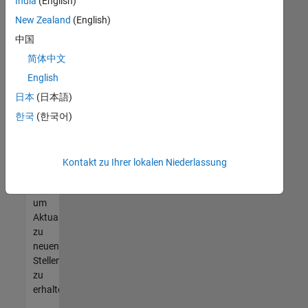
offenen
India
(English)
Stellen
New Zealand
(English)
finden
中国
können,
die
简体中文
Ihren
English
Qualifikationen
日本
(日本語)
entsprechen,
werden
한국
(한국어)
Sie
Mitglied
unseres
Kontakt zu Ihrer lokalen Niederlassung
Talent-
Netzwerks
,
um
Aktualisierungen
zu
neuen
Stellenangeboten
zu
erhalten.