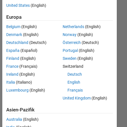
offenen
Business Model Team
United States
(English)
Stellen,
die
Finance and Operations
Europa
Ihren
Suchkriterien
Belgium
(English)
Netherlands
(English)
entsprechen.
Denmark
(English)
Norway
(English)
Sie
Deutschland
(Deutsch)
Österreich
(Deutsch)
können
die
España
(Español)
Portugal
(English)
Suchkriterien
Finland
(English)
Sweden
(English)
weiter
France
(Français)
Switzerland
fassen
oder
Ireland
(English)
Deutsch
alle
Italia
(Italiano)
English
Stellenangebote
Luxembourg
(English)
Français
anzeigen
.
Wenn
United Kingdom
(English)
Sie
Asien-Pazifik
noch
immer
Australia
(English)
keine