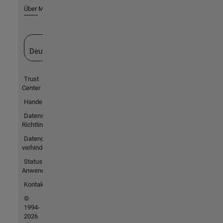
Über MathWorks
Website auswählen
Deutschland
Trust
Center
Handelsmarken
Datenschutz-
Richtlinien
Datendiebstahl
verhindern
Status von
Anwendungen
Kontakt
©
1994-
2026