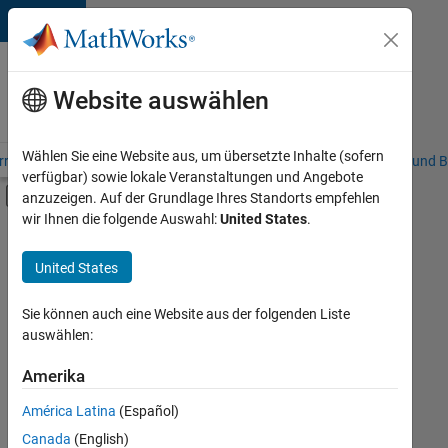
Weiter zum Inhalt
Karriere
bei
Website auswählen
MathWorks
Wählen Sie eine Website aus, um übersetzte Inhalte (sofern
riere – Übersicht
Stellensuche
Niederlassungen
Studierende und B
verfügbar) sowie lokale Veranstaltungen und Angebote
Umschaltung für Off-Canvas-Navigation
anzuzeigen. Auf der Grundlage Ihres Standorts empfehlen
Hauptinhalt
wir Ihnen die folgende Auswahl:
United States
.
FILTER:
Praktika
United States
+
8
Commercial Sales
Customer Support
Sie können auch eine Website aus der folgenden Liste
auswählen:
Education Sales
Inside Sales
Amerika
Derzeit
gibt
Marketing Communications
América Latina
(Español)
es
Marketing Services
keine
Canada
(English)