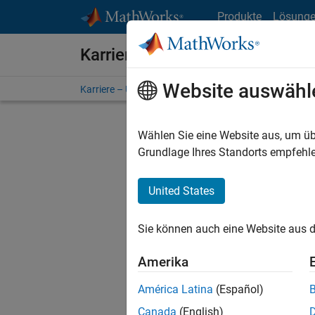
Weiter zum Inhalt
Produkte
Lösung
Karriere bei MathWorks
Website auswähl
Karriere – Übersicht
Stellensuche
Niederlassunge
Wählen Sie eine Website aus, um üb
FILTER:
Grundlage Ihres Standorts empfehle
United States
Derzeit
Sie könn
Sie können auch eine Website aus d
Stellen f
Aktualis
Amerika
Es wurde
América Latina
(Español)
Region a
Canada
(English)