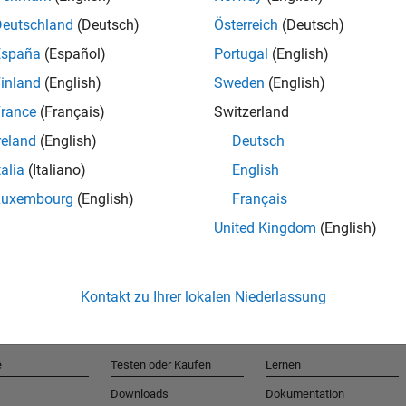
Deutschland
(Deutsch)
Österreich
(Deutsch)
España
(Español)
Portugal
(English)
T
inland
(English)
Sweden
(English)
rance
(Français)
Switzerland
Erhalten 
reland
(English)
Deutsch
talia
(Italiano)
English
Luxembourg
(English)
Français
United Kingdom
(English)
Kontakt zu Ihrer lokalen Niederlassung
e
Testen oder Kaufen
Lernen
Downloads
Dokumentation