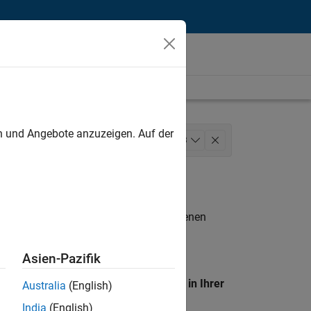
unt
en und Angebote anzuzeigen. Auf der
upport
Education Sales
+
3
n entsprechen.
eigen
. Wenn Sie noch immer keine offenen
 Mitglied unseres
Talent-Netzwerks
, um
Asien-Pazifik
en Standort, um alle Stellenangebote in Ihrer
Australia
(English)
India
(English)