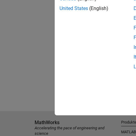
United States
(English)
F
F
I
I
MathWorks
Produkt
Accelerating the pace of engineering and
MATLAB
science