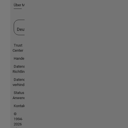
Über MathWorks
Website auswählen
Deutschland
Trust
Center
Handelsmarken
Datenschutz-
Richtlinien
Datendiebstahl
verhindern
Status von
Anwendungen
Kontakt
©
1994-
2026