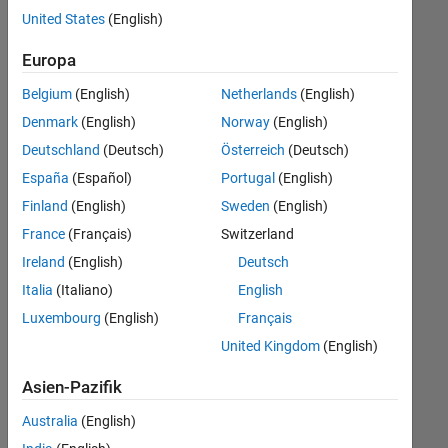
offenen
Business Model Team
United States
(English)
Stellen,
die
Finance and Operations
Europa
Ihren
Suchkriterien
Belgium
(English)
Netherlands
(English)
entsprechen.
Denmark
(English)
Norway
(English)
Sie
Deutschland
(Deutsch)
Österreich
(Deutsch)
können
die
España
(Español)
Portugal
(English)
Suchkriterien
Finland
(English)
Sweden
(English)
weiter
France
(Français)
Switzerland
fassen
oder
Ireland
(English)
Deutsch
alle
Italia
(Italiano)
English
Stellenangebote
Luxembourg
(English)
Français
anzeigen
.
Wenn
United Kingdom
(English)
Sie
Asien-Pazifik
noch
immer
Australia
(English)
keine