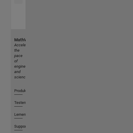
MathWorks
Accelerating
the
pace
of
engineering
and
science
Produkte
Testen oder Kaufen
Lernen
Support