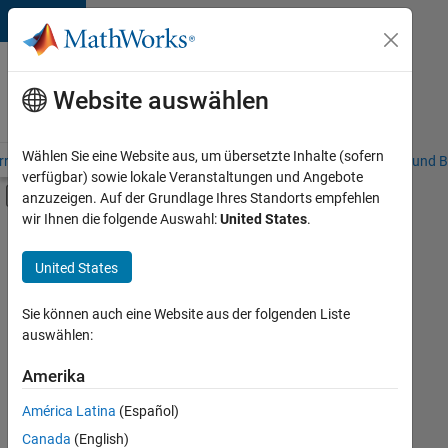
Weiter zum Inhalt
Karriere
bei
Website auswählen
MathWorks
Wählen Sie eine Website aus, um übersetzte Inhalte (sofern
riere – Übersicht
Stellensuche
Niederlassungen
Studierende und B
verfügbar) sowie lokale Veranstaltungen und Angebote
Umschaltung für Off-Canvas-Navigation
anzuzeigen. Auf der Grundlage Ihres Standorts empfehlen
Hauptinhalt
wir Ihnen die folgende Auswahl:
United States
.
FILTER:
Praktika
United States
+
8
Information Technology
Commercial Sales
Sie können auch eine Website aus der folgenden Liste
auswählen:
Customer Support
Education Sales
Amerika
Derzeit
gibt
Inside Sales
América Latina
(Español)
es
Sales Operations
keine
Canada
(English)