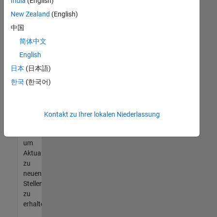
offenen
India
(English)
Stellen
New Zealand
(English)
finden
中国
können,
die
简体中文
Ihren
English
Qualifikationen
日本
(日本語)
entsprechen,
werden
한국
(한국어)
Sie
Mitglied
unseres
Kontakt zu Ihrer lokalen Niederlassung
Talent-
Netzwerks
,
um
Aktualisierungen
zu
neuen
Stellenangeboten
zu
erhalten.