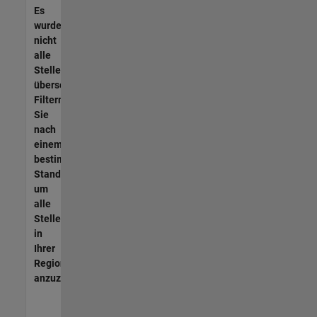
Es
wurden
nicht
alle
Stellen
übersetzt.
Filtern
Sie
nach
einem
bestimmten
Standort,
um
alle
Stellenangebote
in
Ihrer
Region
anzuzeigen.