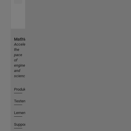
MathWorks
Accelerating
the
pace
of
engineering
and
science
Produkte
Testen oder Kaufen
Lernen
Support