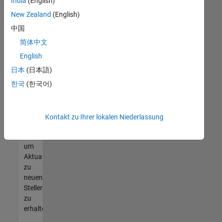
offenen
India
(English)
Stellen
New Zealand
(English)
finden
中国
können,
die
简体中文
Ihren
English
Qualifikationen
日本
(日本語)
entsprechen,
werden
한국
(한국어)
Sie
Mitglied
unseres
Kontakt zu Ihrer lokalen Niederlassung
Talent-
Netzwerks
,
um
Aktualisierungen
zu
neuen
Stellenangeboten
zu
erhalten.