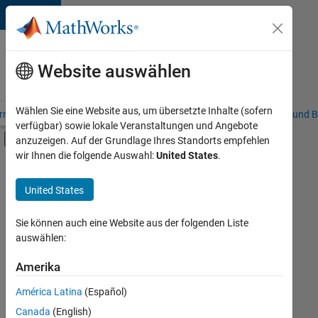
Weiter zum Inhalt
Karriere
bei
Website auswählen
MathWorks
Wählen Sie eine Website aus, um übersetzte Inhalte (sofern
riere – Übersicht
Stellensuche
Niederlassungen
Studierende und B
verfügbar) sowie lokale Veranstaltungen und Angebote
Umschaltung für Off-Canvas-Navigation
anzuzeigen. Auf der Grundlage Ihres Standorts empfehlen
Hauptinhalt
wir Ihnen die folgende Auswahl:
United States
.
FILTER:
Praktika
United States
+
7
Commercial Sales
Customer Support
Sie können auch eine Website aus der folgenden Liste
auswählen:
Education Sales
Sales Operations
Amerika
Derzeit
gibt
Marketing Communications
América Latina
(Español)
es
Marketing Services
keine
Canada
(English)