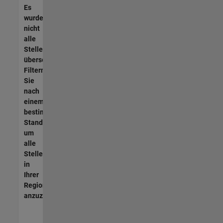
Es
wurden
nicht
alle
Stellen
übersetzt.
Filtern
Sie
nach
einem
bestimmten
Standort,
um
alle
Stellenangebote
in
Ihrer
Region
anzuzeigen.