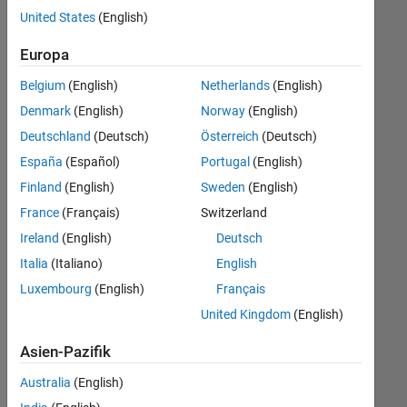
offenen
Business Model Team
United States
(English)
Stellen,
die
Europa
Ihren
Suchkriterien
Belgium
(English)
Netherlands
(English)
entsprechen.
Denmark
(English)
Norway
(English)
Sie
Deutschland
(Deutsch)
Österreich
(Deutsch)
können
die
España
(Español)
Portugal
(English)
Suchkriterien
Finland
(English)
Sweden
(English)
weiter
France
(Français)
Switzerland
fassen
oder
Ireland
(English)
Deutsch
alle
Italia
(Italiano)
English
Stellenangebote
Luxembourg
(English)
Français
anzeigen
.
Wenn
United Kingdom
(English)
Sie
Asien-Pazifik
noch
immer
Australia
(English)
keine