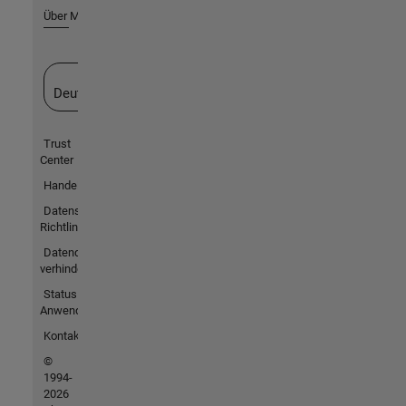
Über MathWorks
Website auswählen
Deutschland
Trust
Center
Handelsmarken
Datenschutz-
Richtlinien
Datendiebstahl
verhindern
Status von
Anwendungen
Kontakt
©
1994-
2026