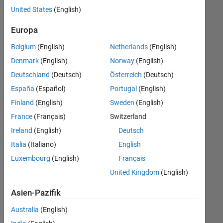
offenen
Business Model Team
United States
(English)
Stellen,
die
Legal
Europa
Ihren
Suchkriterien
Belgium
(English)
Netherlands
(English)
entsprechen.
Denmark
(English)
Norway
(English)
Sie
Deutschland
(Deutsch)
Österreich
(Deutsch)
können
die
España
(Español)
Portugal
(English)
Suchkriterien
Finland
(English)
Sweden
(English)
weiter
France
(Français)
Switzerland
fassen
oder
Ireland
(English)
Deutsch
alle
Italia
(Italiano)
English
Stellenangebote
Luxembourg
(English)
Français
anzeigen
.
Wenn
United Kingdom
(English)
Sie
Asien-Pazifik
noch
immer
Australia
(English)
keine