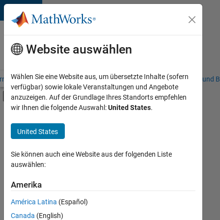
Weiter zum Inhalt
Karriere
bei
Website auswählen
MathWorks
Wählen Sie eine Website aus, um übersetzte Inhalte (sofern
riere – Übersicht
Stellensuche
Niederlassungen
Studierende und B
verfügbar) sowie lokale Veranstaltungen und Angebote
Umschaltung für Off-Canvas-Navigation
anzuzeigen. Auf der Grundlage Ihres Standorts empfehlen
Hauptinhalt
wir Ihnen die folgende Auswahl:
United States
.
FILTER:
Praktika
United States
+
8
Commercial Sales
Customer Support
Sie können auch eine Website aus der folgenden Liste
auswählen:
Education Sales
Inside Sales
Amerika
Derzeit
gibt
Sales Operations
América Latina
(Español)
es
Marketing Services
keine
Canada
(English)