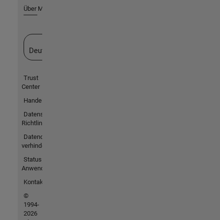
Über MathWorks
Website auswählen
Deutschland
Trust
Center
Handelsmarken
Datenschutz-
Richtlinien
Datendiebstahl
verhindern
Status von
Anwendungen
Kontakt
©
1994-
2026