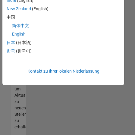
offenen
India
(English)
Stellen
New Zealand
(English)
finden
中国
können,
die
简体中文
Ihren
English
Qualifikationen
日本
(日本語)
entsprechen,
werden
한국
(한국어)
Sie
Mitglied
unseres
Kontakt zu Ihrer lokalen Niederlassung
Talent-
Netzwerks
,
um
Aktualisierungen
zu
neuen
Stellenangeboten
zu
erhalten.