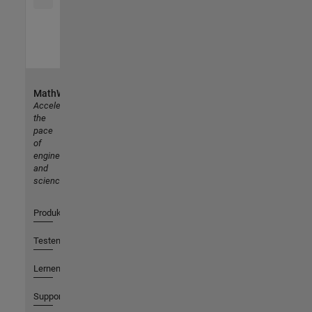
MathWorks
Accelerating
the
pace
of
engineering
and
science
Produkte
Testen oder Kaufen
Lernen
Support