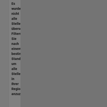
Es
wurden
nicht
alle
Stellen
übersetzt.
Filtern
Sie
nach
einem
bestimmten
Standort,
um
alle
Stellenangebote
in
Ihrer
Region
anzuzeigen.