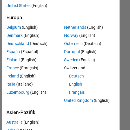
offenen
Marketing Services
United States
(English)
Stellen,
die
Business Model Team
Europa
Ihren
Suchkriterien
Belgium
(English)
Netherlands
(English)
entsprechen.
Denmark
(English)
Norway
(English)
Sie
Deutschland
(Deutsch)
Österreich
(Deutsch)
können
die
España
(Español)
Portugal
(English)
Suchkriterien
Finland
(English)
Sweden
(English)
weiter
France
(Français)
Switzerland
fassen
oder
Ireland
(English)
Deutsch
alle
Italia
(Italiano)
English
Stellenangebote
Luxembourg
(English)
Français
anzeigen
.
Wenn
United Kingdom
(English)
Sie
Asien-Pazifik
noch
immer
Australia
(English)
keine