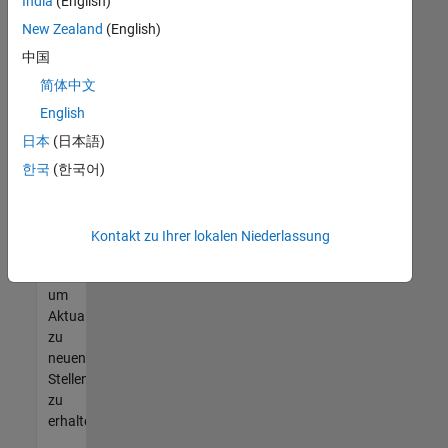
offenen
India
(English)
Stellen
New Zealand
(English)
finden
中国
können,
die
简体中文
Ihren
English
Qualifikationen
日本
(日本語)
entsprechen,
werden
한국
(한국어)
Sie
Mitglied
unseres
Kontakt zu Ihrer lokalen Niederlassung
Talent-
Netzwerks
,
um
Aktualisierungen
zu
neuen
Stellenangeboten
zu
erhalten.