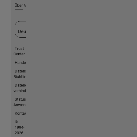
Über MathWorks
Website auswählen
Deutschland
Trust
Center
Handelsmarken
Datenschutz-
Richtlinien
Datendiebstahl
verhindern
Status von
Anwendungen
Kontakt
©
1994-
2026