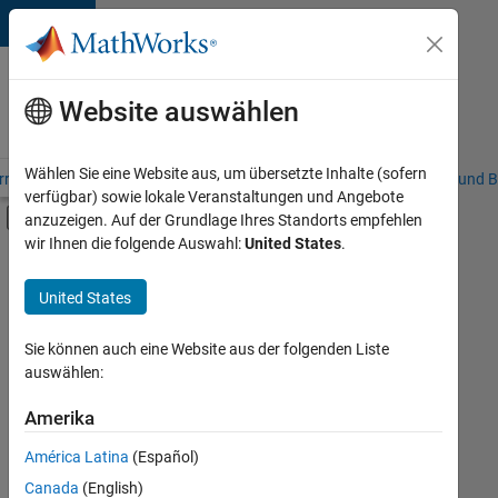
Weiter zum Inhalt
Karriere
bei
Website auswählen
MathWorks
Wählen Sie eine Website aus, um übersetzte Inhalte (sofern
riere – Übersicht
Stellensuche
Niederlassungen
Studierende und B
verfügbar) sowie lokale Veranstaltungen und Angebote
Umschaltung für Off-Canvas-Navigation
anzuzeigen. Auf der Grundlage Ihres Standorts empfehlen
Hauptinhalt
wir Ihnen die folgende Auswahl:
United States
.
FILTER:
Praktika
United States
+
8
Commercial Sales
Customer Support
Sie können auch eine Website aus der folgenden Liste
auswählen:
Education Sales
Inside Sales
Amerika
Derzeit
gibt
Sales Operations
América Latina
(Español)
es
Marketing Communications
keine
Canada
(English)