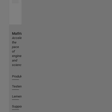
MathWorks
Accelerating
the
pace
of
engineering
and
science
Produkte
Testen oder Kaufen
Lernen
Support