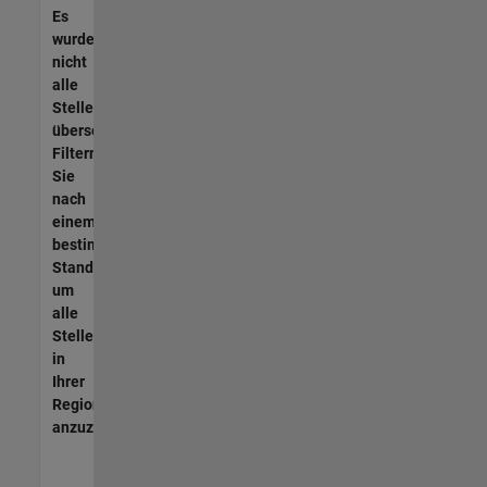
Es
wurden
nicht
alle
Stellen
übersetzt.
Filtern
Sie
nach
einem
bestimmten
Standort,
um
alle
Stellenangebote
in
Ihrer
Region
anzuzeigen.