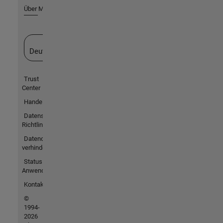
Über MathWorks
Website auswählen
Deutschland
Trust
Center
Handelsmarken
Datenschutz-
Richtlinien
Datendiebstahl
verhindern
Status von
Anwendungen
Kontakt
©
1994-
2026