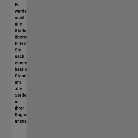
Es
wurden
nicht
alle
Stellen
übersetzt.
Filtern
Sie
nach
einem
bestimmten
Standort,
um
alle
Stellenangebote
in
Ihrer
Region
anzuzeigen.