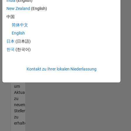
offenen
India
(English)
Stellen
New Zealand
(English)
finden
中国
können,
die
简体中文
Ihren
English
Qualifikationen
日本
(日本語)
entsprechen,
werden
한국
(한국어)
Sie
Mitglied
unseres
Kontakt zu Ihrer lokalen Niederlassung
Talent-
Netzwerks
,
um
Aktualisierungen
zu
neuen
Stellenangeboten
zu
erhalten.