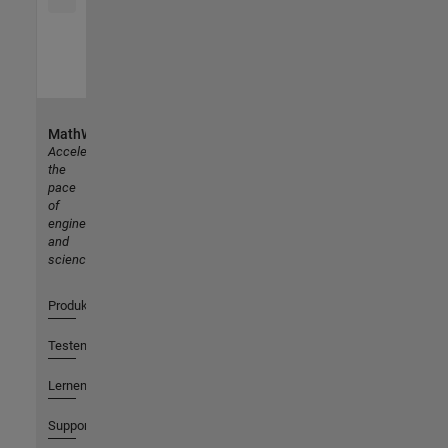
MathWorks
Accelerating
the
pace
of
engineering
and
science
Produkte
Testen oder Kaufen
Lernen
Support