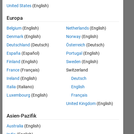
offenen
Business Model Team
United States
(English)
Stellen,
die
Europa
Ihren
Suchkriterien
Belgium
(English)
Netherlands
(English)
entsprechen.
Denmark
(English)
Norway
(English)
Sie
Deutschland
(Deutsch)
Österreich
(Deutsch)
können
die
España
(Español)
Portugal
(English)
Suchkriterien
Finland
(English)
Sweden
(English)
weiter
France
(Français)
Switzerland
fassen
oder
Ireland
(English)
Deutsch
alle
Italia
(Italiano)
English
Stellenangebote
Luxembourg
(English)
Français
anzeigen
.
Wenn
United Kingdom
(English)
Sie
Asien-Pazifik
noch
immer
Australia
(English)
keine