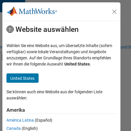
Weiter zum Inhalt
Karriere
bei
Website auswählen
MathWorks
Wählen Sie eine Website aus, um übersetzte Inhalte (sofern
riere – Übersicht
Stellensuche
Niederlassungen
Studierende und B
verfügbar) sowie lokale Veranstaltungen und Angebote
Umschaltung für Off-Canvas-Navigation
anzuzeigen. Auf der Grundlage Ihres Standorts empfehlen
Hauptinhalt
wir Ihnen die folgende Auswahl:
United States
.
FILTER:
Praktika
United States
+
7
Commercial Sales
Customer Support
Sie können auch eine Website aus der folgenden Liste
auswählen:
Education Sales
Inside Sales
Amerika
Derzeit
gibt
Marketing Communications
América Latina
(Español)
es
Marketing Services
keine
Canada
(English)