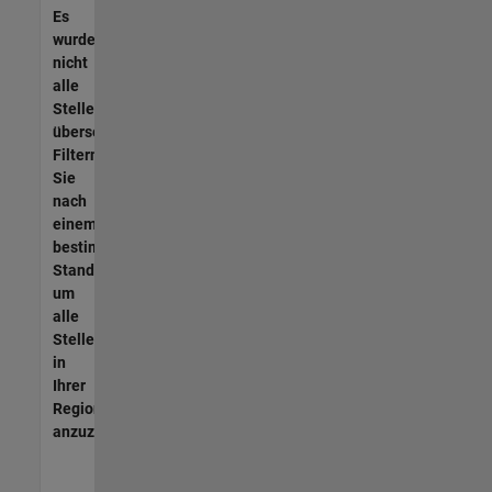
Es
wurden
nicht
alle
Stellen
übersetzt.
Filtern
Sie
nach
einem
bestimmten
Standort,
um
alle
Stellenangebote
in
Ihrer
Region
anzuzeigen.