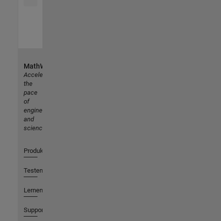
MathWorks
Accelerating
the
pace
of
engineering
and
science
Produkte
Testen oder Kaufen
Lernen
Support