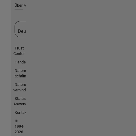
Über MathWorks
Website auswählen
Deutschland
Trust
Center
Handelsmarken
Datenschutz-
Richtlinien
Datendiebstahl
verhindern
Status von
Anwendungen
Kontakt
©
1994-
2026