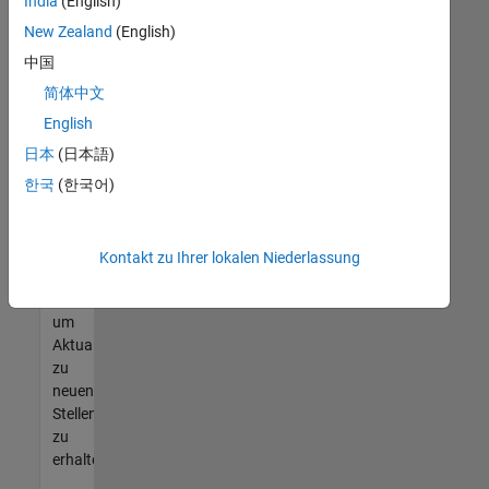
offenen
India
(English)
Stellen
New Zealand
(English)
finden
中国
können,
die
简体中文
Ihren
English
Qualifikationen
日本
(日本語)
entsprechen,
werden
한국
(한국어)
Sie
Mitglied
unseres
Kontakt zu Ihrer lokalen Niederlassung
Talent-
Netzwerks
,
um
Aktualisierungen
zu
neuen
Stellenangeboten
zu
erhalten.