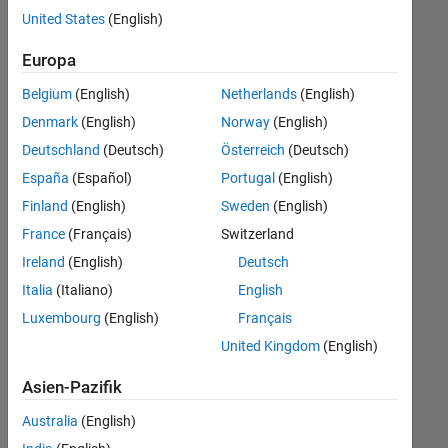
offenen
Büro- und Verwaltungsdienste
United States
(English)
Stellen,
die
Europa
Ihren
Suchkriterien
Belgium
(English)
Netherlands
(English)
entsprechen.
Denmark
(English)
Norway
(English)
Sie
Deutschland
(Deutsch)
Österreich
(Deutsch)
können
die
España
(Español)
Portugal
(English)
Suchkriterien
Finland
(English)
Sweden
(English)
weiter
France
(Français)
Switzerland
fassen
oder
Ireland
(English)
Deutsch
alle
Italia
(Italiano)
English
Stellenangebote
Luxembourg
(English)
Français
anzeigen
.
Wenn
United Kingdom
(English)
Sie
Asien-Pazifik
noch
immer
Australia
(English)
keine