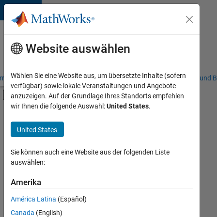
Weiter zum Inhalt
Karriere
bei
Website auswählen
MathWorks
Wählen Sie eine Website aus, um übersetzte Inhalte (sofern
riere – Übersicht
Stellensuche
Niederlassungen
Studierende und B
verfügbar) sowie lokale Veranstaltungen und Angebote
Umschaltung für Off-Canvas-Navigation
anzuzeigen. Auf der Grundlage Ihres Standorts empfehlen
Hauptinhalt
wir Ihnen die folgende Auswahl:
United States
.
FILTER:
Praktika
United States
+
7
Information Technology
Commercial Sales
Sie können auch eine Website aus der folgenden Liste
auswählen:
Customer Support
Education Sales
Amerika
Derzeit
gibt
Business Model Team
América Latina
(Español)
es
Legal
keine
Canada
(English)