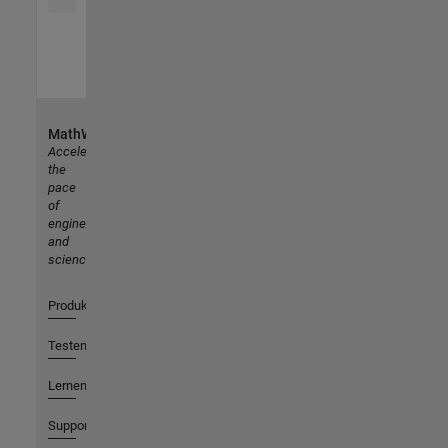
MathWorks
Accelerating
the
pace
of
engineering
and
science
Produkte
Testen oder Kaufen
Lernen
Support