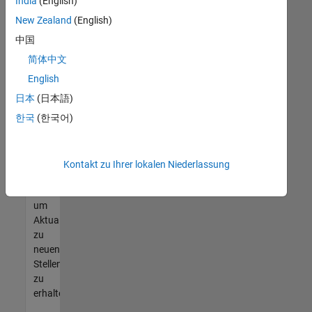
offenen
India
(English)
Stellen
New Zealand
(English)
finden
中国
können,
die
简体中文
Ihren
English
Qualifikationen
日本
(日本語)
entsprechen,
werden
한국
(한국어)
Sie
Mitglied
unseres
Kontakt zu Ihrer lokalen Niederlassung
Talent-
Netzwerks
,
um
Aktualisierungen
zu
neuen
Stellenangeboten
zu
erhalten.