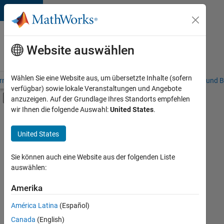
Weiter zum Inhalt
Karriere
bei
Website auswählen
MathWorks
Wählen Sie eine Website aus, um übersetzte Inhalte (sofern
riere – Übersicht
Stellensuche
Niederlassungen
Studierende und B
verfügbar) sowie lokale Veranstaltungen und Angebote
Umschaltung für Off-Canvas-Navigation
anzuzeigen. Auf der Grundlage Ihres Standorts empfehlen
Hauptinhalt
wir Ihnen die folgende Auswahl:
United States
.
FILTER:
Praktika
United States
+
8
Information Technology
Commercial Sales
Sie können auch eine Website aus der folgenden Liste
auswählen:
Customer Support
Education Sales
Amerika
Derzeit
gibt
Sales Operations
América Latina
(Español)
es
Marketing Communications
keine
Canada
(English)