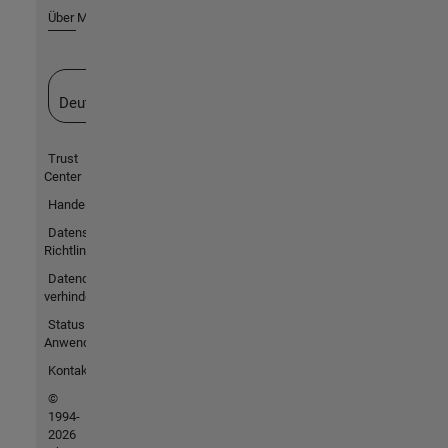
Über MathWorks
Website auswählen
Deutschland
Trust
Center
Handelsmarken
Datenschutz-
Richtlinien
Datendiebstahl
verhindern
Status von
Anwendungen
Kontakt
©
1994-
2026