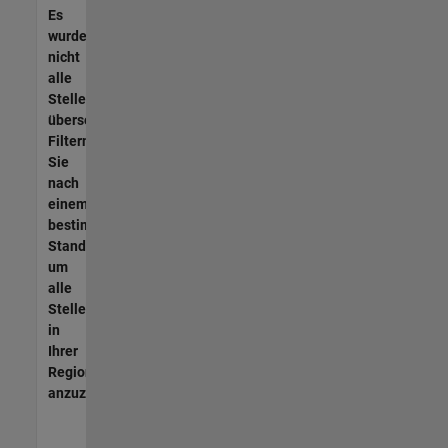
Es
wurden
nicht
alle
Stellen
übersetzt.
Filtern
Sie
nach
einem
bestimmten
Standort,
um
alle
Stellenangebote
in
Ihrer
Region
anzuzeigen.