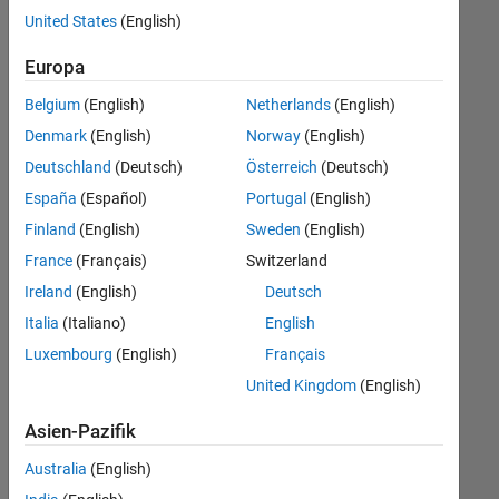
offenen
Marketing Services
United States
(English)
Stellen,
die
Business Model Team
Europa
Ihren
Suchkriterien
Belgium
(English)
Netherlands
(English)
entsprechen.
Denmark
(English)
Norway
(English)
Sie
Deutschland
(Deutsch)
Österreich
(Deutsch)
können
die
España
(Español)
Portugal
(English)
Suchkriterien
Finland
(English)
Sweden
(English)
weiter
France
(Français)
Switzerland
fassen
oder
Ireland
(English)
Deutsch
alle
Italia
(Italiano)
English
Stellenangebote
Luxembourg
(English)
Français
anzeigen
.
Wenn
United Kingdom
(English)
Sie
Asien-Pazifik
noch
immer
Australia
(English)
keine