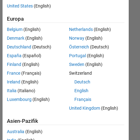
offenen
Business Model Team
United States
(English)
Stellen,
die
Büro- und Verwaltungsdienste
Europa
Ihren
Suchkriterien
Belgium
(English)
Netherlands
(English)
entsprechen.
Denmark
(English)
Norway
(English)
Sie
Deutschland
(Deutsch)
Österreich
(Deutsch)
können
die
España
(Español)
Portugal
(English)
Suchkriterien
Finland
(English)
Sweden
(English)
weiter
France
(Français)
Switzerland
fassen
oder
Ireland
(English)
Deutsch
alle
Italia
(Italiano)
English
Stellenangebote
Luxembourg
(English)
Français
anzeigen
.
Wenn
United Kingdom
(English)
Sie
Asien-Pazifik
noch
immer
Australia
(English)
keine