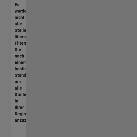
Es
wurden
nicht
alle
Stellen
übersetzt.
Filtern
Sie
nach
einem
bestimmten
Standort,
um
alle
Stellenangebote
in
Ihrer
Region
anzuzeigen.