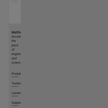
MathWorks
Accelerating
the
pace
of
engineering
and
science
Produkte
Testen oder Kaufen
Lernen
Support