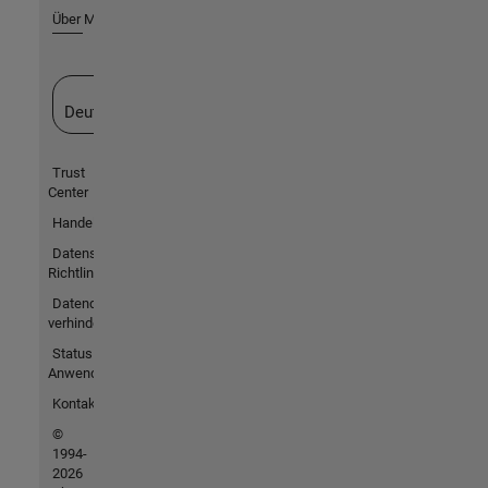
Über MathWorks
Website auswählen
Deutschland
Trust
Center
Handelsmarken
Datenschutz-
Richtlinien
Datendiebstahl
verhindern
Status von
Anwendungen
Kontakt
©
1994-
2026