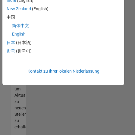
offenen
India
(English)
Stellen
New Zealand
(English)
finden
中国
können,
die
简体中文
Ihren
English
Qualifikationen
日本
(日本語)
entsprechen,
werden
한국
(한국어)
Sie
Mitglied
unseres
Kontakt zu Ihrer lokalen Niederlassung
Talent-
Netzwerks
,
um
Aktualisierungen
zu
neuen
Stellenangeboten
zu
erhalten.