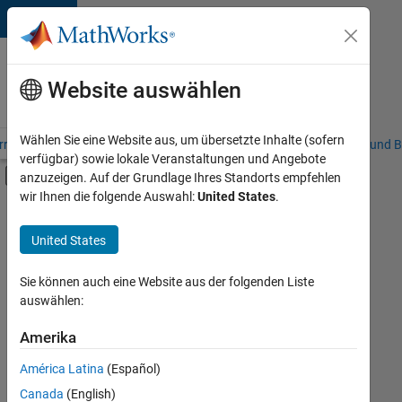
Weiter zum Inhalt
Karriere
bei
Website auswählen
MathWorks
Wählen Sie eine Website aus, um übersetzte Inhalte (sofern
riere – Übersicht
Stellensuche
Niederlassungen
Studierende und B
verfügbar) sowie lokale Veranstaltungen und Angebote
Umschaltung für Off-Canvas-Navigation
anzuzeigen. Auf der Grundlage Ihres Standorts empfehlen
Hauptinhalt
wir Ihnen die folgende Auswahl:
United States
.
FILTER:
Praktika
United States
+
8
Information Technology
Commercial Sales
Sie können auch eine Website aus der folgenden Liste
auswählen:
Customer Support
Education Sales
Amerika
Derzeit
gibt
Inside Sales
América Latina
(Español)
es
Sales Operations
keine
Canada
(English)