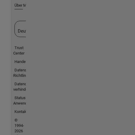
Über MathWorks
Website auswählen
Deutschland
Trust
Center
Handelsmarken
Datenschutz-
Richtlinien
Datendiebstahl
verhindern
Status von
Anwendungen
Kontakt
©
1994-
2026