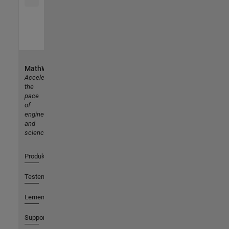
MathWorks
Accelerating
the
pace
of
engineering
and
science
Produkte
Testen oder Kaufen
Lernen
Support