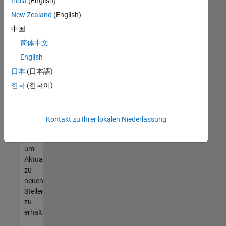
offenen
India
(English)
Stellen
New Zealand
(English)
finden
中国
können,
die
简体中文
Ihren
English
Qualifikationen
日本
(日本語)
entsprechen,
werden
한국
(한국어)
Sie
Mitglied
unseres
Kontakt zu Ihrer lokalen Niederlassung
Talent-
Netzwerks
,
um
Aktualisierungen
zu
neuen
Stellenangeboten
zu
erhalten.