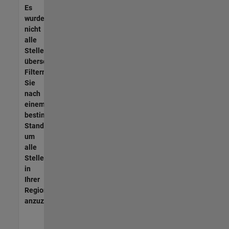
Es
wurden
nicht
alle
Stellen
übersetzt.
Filtern
Sie
nach
einem
bestimmten
Standort,
um
alle
Stellenangebote
in
Ihrer
Region
anzuzeigen.