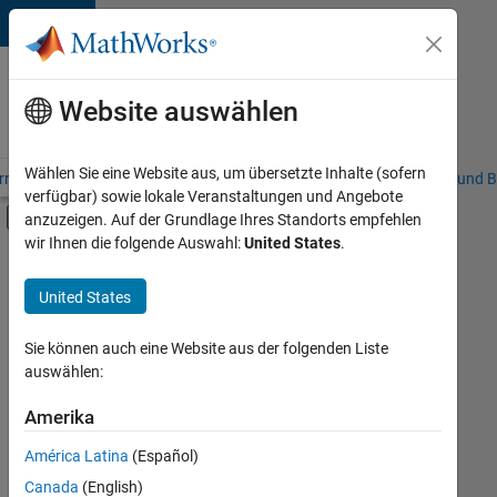
Weiter zum Inhalt
Karriere
bei
Website auswählen
MathWorks
Wählen Sie eine Website aus, um übersetzte Inhalte (sofern
riere – Übersicht
Stellensuche
Niederlassungen
Studierende und B
verfügbar) sowie lokale Veranstaltungen und Angebote
Umschaltung für Off-Canvas-Navigation
anzuzeigen. Auf der Grundlage Ihres Standorts empfehlen
Hauptinhalt
wir Ihnen die folgende Auswahl:
United States
.
FILTER:
Praktika
United States
+
8
Information Technology
Commercial Sales
Sie können auch eine Website aus der folgenden Liste
auswählen:
Customer Support
Education Sales
Amerika
Derzeit
gibt
Inside Sales
América Latina
(Español)
es
Sales Operations
keine
Canada
(English)