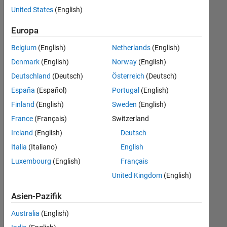
offenen
Business Model Team
United States
(English)
Stellen,
die
Legal
Europa
Ihren
Suchkriterien
Belgium
(English)
Netherlands
(English)
entsprechen.
Denmark
(English)
Norway
(English)
Sie
Deutschland
(Deutsch)
Österreich
(Deutsch)
können
die
España
(Español)
Portugal
(English)
Suchkriterien
Finland
(English)
Sweden
(English)
weiter
France
(Français)
Switzerland
fassen
oder
Ireland
(English)
Deutsch
alle
Italia
(Italiano)
English
Stellenangebote
Luxembourg
(English)
Français
anzeigen
.
Wenn
United Kingdom
(English)
Sie
Asien-Pazifik
noch
immer
Australia
(English)
keine